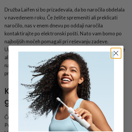
Družba Laifen si bo prizadevala, da bo naročila obdelala
v navedenem roku. Če želite spremeniti ali preklicati
naročilo, nas v enem dnevu po oddaji naročila
kontaktirajte po elektronski pošti. Nato vam bomo po
najboljših močeh pomagali pri reševanju zadeve.
Upoštevajte, da povračilo ne vključuje pretvorbe valute
ali stroškov kreditne kartice. Upoštevajte, da ko je bilo
naročilo poslano, ne bomo mogli urediti njegovega
preklica.
Kaj vključuje 2-letna
garancija?
Če je s sušilnikom kar koli narobe, smo vam na voljo.
Popravili ali zamenjali bomo vse, kar ne deluje tako, kot