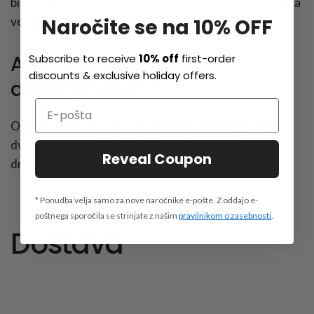
bi moralo, da boste vi in vaši čudoviti lasje zadovoljni. Za
Naročite se na 10% OFF
več informacij o naši garanciji kliknite
tukaj
.
Ali so sušilniki za lase
Subscribe to receive
10% off
first-order
discounts & exclusive holiday offers.
dvonapetostni?
Opravičujemo se, naši izdelki trenutno ne podpirajo
dvojne napetosti, zato jih ni mogoče uporabljati v
Reveal Coupon
državah, za katere niso namenjeni.
* Ponudba velja samo za nove naročnike e-pošte. Z oddajo e-
poštnega sporočila se strinjate z našim
pravilnikom o zasebnosti
.
Dostava