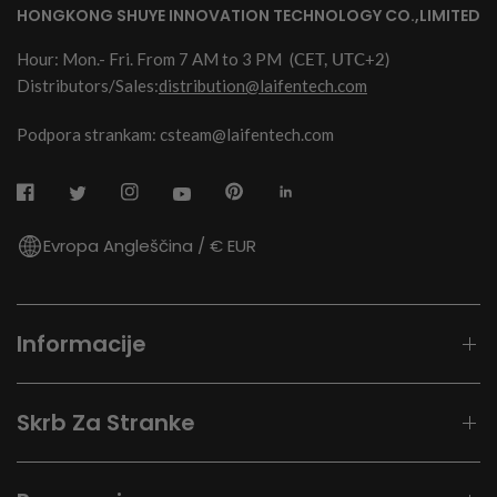
HONGKONG SHUYE INNOVATION TECHNOLOGY CO.,LIMITED
Hour: Mon.- Fri. From 7 AM to 3 PM
(CET, UTC+2)
Distributors/Sales:
distribution@laifentech.com
Podpora strankam: csteam@laifentech.com
Evropa Angleščina / € EUR
Informacije
Skrb Za Stranke