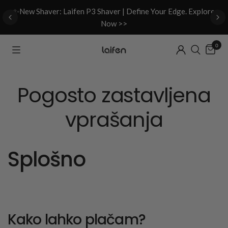
d
✨New Shaver: Laifen P3 Shaver | Define Your Edge. Explore
Now >>
0
Pogosto zastavljena
vprašanja
Splošno
Kako lahko plačam?