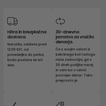
Hitra in brezplačna
30-dnevno
dostava.
jamstvo za vračilo
denarja.
Naročila, oddana pred
Če s svojim valom iz
12:00 EST, od
kakršnega koli razloga
ponedeljka do petka,
niste zadovoljni, ga v
bodo poslana še isti
30 dneh pošljite nazaj
dan.
in vam bo v celoti
povrnjen denar. Tako
preprosto je.