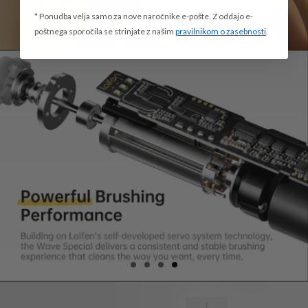
* Ponudba velja samo za nove naročnike e-pošte. Z oddajo e-
poštnega sporočila se strinjate z našim
pravilnikom o zasebnosti
.