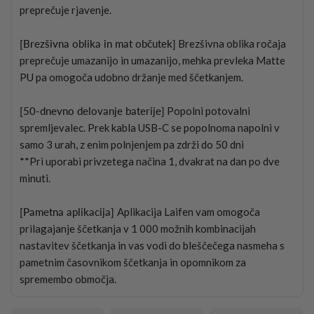
preprečuje rjavenje.
[Brezšivna oblika in mat občutek]
Brezšivna oblika ročaja
preprečuje umazanijo in umazanijo, mehka prevleka Matte
PU pa omogoča udobno držanje med ščetkanjem.
[50-dnevno delovanje baterije]
Popolni potovalni
spremljevalec. Prek kabla USB-C se popolnoma napolni v
samo 3 urah, z enim polnjenjem pa zdrži do 50 dni
**Pri uporabi privzetega načina 1, dvakrat na dan po dve
minuti.
[Pametna aplikacija]
Aplikacija Laifen vam omogoča
prilagajanje ščetkanja v 1 000 možnih kombinacijah
nastavitev ščetkanja in vas vodi do bleščečega nasmeha s
pametnim časovnikom ščetkanja in opomnikom za
spremembo območja.