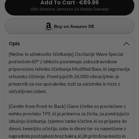
Add To Cart · €89.99
30-Dnevno Jamstvo Za Vračilo Denarja
Buy on Amazon DE
Opis
[Nežno in učinkovito ščetkanje]
Oscilacije Wave Special
pod kotom 60° z lahkoto posnemajo zobozdravnikom
priporočeno tehniko ščetkanja Modified Bass, ki zagotavlja
vrhunsko čiščenje. Pomirjujočih 26.000 vibracij/min. je
primernih za vse uporabnike, tudi za začetnike in tiste z
občutljivimi zobmi.
[Gentle from Front to Back]
Glave ščetke so prevlečene z
mehko prevleko TPE, ki je primerna za živila, za pomirjujočo
izkušnjo ščetkanja. Izjemno tanke ščetine, ki so prijazne do
dlesni, temeljito očistijo zobe in dlesni ter so nameščene z
naprednim postopkom brez bakra, ki jih pritrdi na mesto in