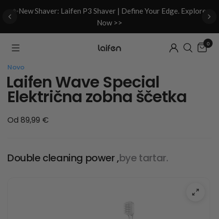
d
✨New Shaver: Laifen P3 Shaver | Define Your Edge. Explore
Now >>
0
Novo
Laifen Wave Special
Električna zobna ščetka
Od 89,99 €
Double cleaning power ,
bye tartar.