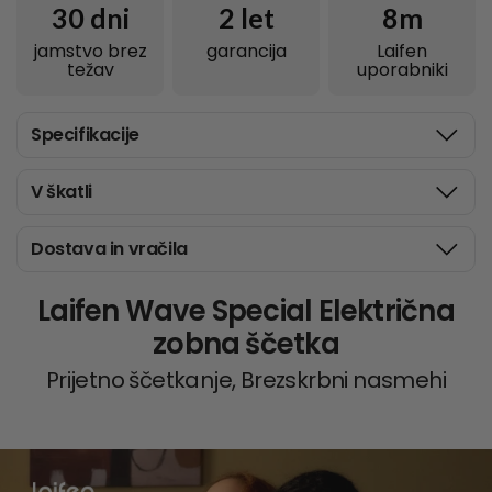
30 dni
2
let
8m
jamstvo brez
garancija
Laifen
težav
uporabniki
Specifikacije
V škatli
Dostava in vračila
Laifen Wave Special Električna
zobna ščetka
Prijetno ščetkanje, Brezskrbni nasmehi