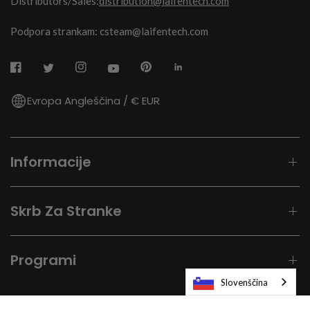
Distributors/Sales:
distribution@laifentech.com
Podpora strankam: csteam@laifentech.com
Evropa Angleščina / € EUR
Informacije
Skrb Za Stranke
Programi
Slovenščina