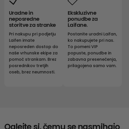
Uradne in
Ekskluzivne
neposredne
ponudbe za
storitve za stranke
Laifane.
Pri nakupu pri podjetju
Postanite uradni Laifan,
Laifen imate
ko nakupujete pri nas.
neposreden dostop do
To pomeni VIP
naše vrhunske ekipe za
popuste, ponudbe in
pomoč strankam. Brez
zabavna presenečenja,
posrednikov tretjih
prilagojena samo vam.
oseb, brez neumnosti.
Oglejte si, čemu se nasmihajo