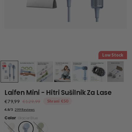
Low Stock
Laifen Mini - Hitri Sušilnik Za Lase
€79,99
€129,99
Shrani
€50
4.8/5
299 Reviews
Color
Glacier Blue
Sandy
Zelena
Gold
džungla