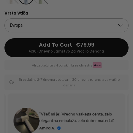
Vrsta Vtiča
Add To Cart · €79.99
30-Dnevno Jamstvo Za Vračilo Denarja
Ali pa plačajte v 4 obrokih brez obresti z
Brezplačna 2-7 dnevna dostava in 30-dnevna garancija za vračilo
denarja
"Všeč mi je! Vredno vsakega centa, zelo
elegantna embalaža. zelo dober material."
Amira A.