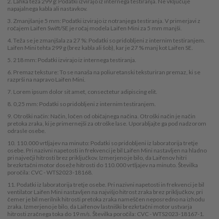
2. Lahka teža 299 g: Podatki izvirajo iz internega testiranja. Ne vključuje
napajalnega kabla ali nastavkov.
3. Zmanjšanje 5 mm: Podatki izvirajo iz notranjega testiranja. V primerjavi z
ročajem Laifen Swift/SE je ročaj modela Laifen Mini za 5 mm manjši.
4. Teža se je zmanjšala za 27 %: Podatki so pridobljeni z internim testiranjem.
Laifen Mini tehta 299 g (brez kabla ali šob), kar je 27 % manj kot Laifen SE.
5. 218 mm: Podatki izvirajo iz internega testiranja.
6. Premaz teksture: To se nanaša na poliuretanski teksturiran premaz, ki se
razprši na napravo Laifen Mini.
7. Lorem ipsum dolor sit amet, consectetur adipiscing elit.
8. 0,25 mm: Podatki so pridobljeni z internim testiranjem.
9. Otroški način: Način, ločen od običajnega načina. Otroški način je način
pretoka zraka, ki je primernejši za otroške lase. Uporabljajte ga pod nadzorom
odrasle osebe.
10. 110.000 vrtljajev na minuto: Podatki so pridobljeni iz laboratorija tretje
osebe. Pri nazivni napetosti in frekvenci je bil Laifen Mini nastavljen na hladno
pri največji hitrosti brez priključkov. Izmerjeno je bilo, da Laifenov hitri
brezkrtačni motor doseže hitrosti do 110.000 vrtljajev na minuto. Številka
poročila: CVC - WTS2023-18168.
11. Podatki iz laboratorija tretje osebe. Pri nazivni napetosti in frekvenci je bil
ventilator Laifen Mini nastavljen na najvišjo hitrost zraka brez priključkov, pri
čemer je bil merilnik hitrosti pretoka zraka nameščen neposredno na izhodu
zraka. Izmerjeno je bilo, da Laifenov lastniški brezkrtačni motor ustvarja
hitrosti zračnega toka do 19 m/s. Številka poročila: CVC - WTS2023-18167-1.