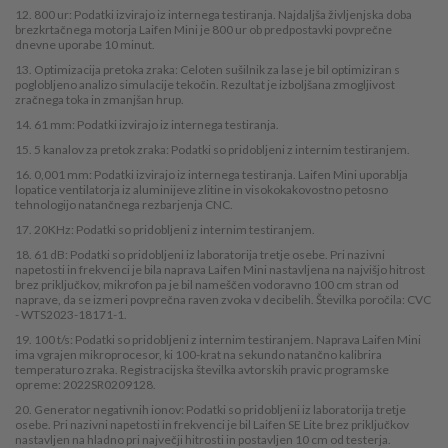
12. 800 ur: Podatki izvirajo iz internega testiranja. Najdaljša življenjska doba
brezkrtačnega motorja Laifen Mini je 800 ur ob predpostavki povprečne
dnevne uporabe 10 minut.
13. Optimizacija pretoka zraka: Celoten sušilnik za lase je bil optimiziran s
poglobljeno analizo simulacije tekočin. Rezultat je izboljšana zmogljivost
zračnega toka in zmanjšan hrup.
14. 61 mm: Podatki izvirajo iz internega testiranja.
15. 5 kanalov za pretok zraka: Podatki so pridobljeni z internim testiranjem.
16. 0,001 mm: Podatki izvirajo iz internega testiranja. Laifen Mini uporablja
lopatice ventilatorja iz aluminijeve zlitine in visokokakovostno petosno
tehnologijo natančnega rezbarjenja CNC.
17. 20KHz: Podatki so pridobljeni z internim testiranjem.
18. 61 dB: Podatki so pridobljeni iz laboratorija tretje osebe. Pri nazivni
napetosti in frekvenci je bila naprava Laifen Mini nastavljena na najvišjo hitrost
brez priključkov, mikrofon pa je bil nameščen vodoravno 100 cm stran od
naprave, da se izmeri povprečna raven zvoka v decibelih. Številka poročila: CVC
- WTS2023-18171-1.
19. 100 t/s: Podatki so pridobljeni z internim testiranjem. Naprava Laifen Mini
ima vgrajen mikroprocesor, ki 100-krat na sekundo natančno kalibrira
temperaturo zraka. Registracijska številka avtorskih pravic programske
opreme: 2022SR0209128.
20. Generator negativnih ionov: Podatki so pridobljeni iz laboratorija tretje
osebe. Pri nazivni napetosti in frekvenci je bil Laifen SE Lite brez priključkov
nastavljen na hladno pri največji hitrosti in postavljen 10 cm od testerja.