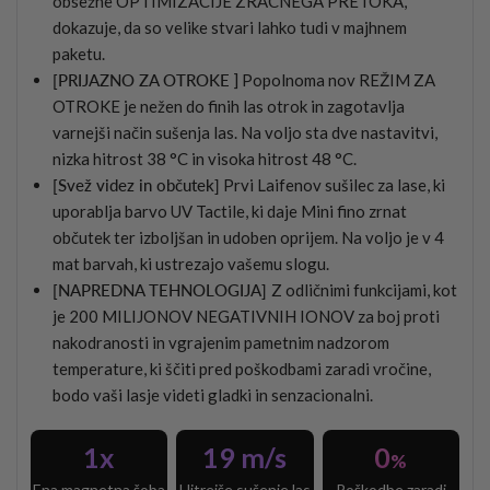
obsežne OPTIMIZACIJE ZRAČNEGA PRETOKA,
dokazuje, da so velike stvari lahko tudi v majhnem
paketu.
[PRIJAZNO ZA OTROKE
] Popolnoma nov REŽIM ZA
OTROKE je nežen do finih las otrok in zagotavlja
varnejši način sušenja las. Na voljo sta dve nastavitvi,
nizka hitrost 38 °C in visoka hitrost 48 °C.
[Svež videz in občutek]
Prvi Laifenov sušilec za lase, ki
uporablja barvo UV Tactile, ki daje Mini fino zrnat
občutek ter izboljšan in udoben oprijem. Na voljo je v 4
mat barvah, ki ustrezajo vašemu slogu.
[NAPREDNA TEHNOLOGIJA]
Z odličnimi funkcijami, kot
je 200 MILIJONOV NEGATIVNIH IONOV za boj proti
nakodranosti in vgrajenim pametnim nadzorom
temperature, ki ščiti pred poškodbami zaradi vročine,
bodo vaši lasje videti gladki in senzacionalni.
1x
19 m/s
0
%
Ena magnetna šoba
Hitrejše sušenje las
Poškodbe zaradi