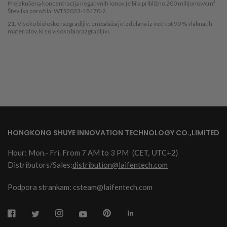
Preizkušena koncentracija negativnih ionov je bila približno 200 milijonov/cm³.
Številka poročila: WTS2023-18170-2.
21. Visoko biološko razgradljiv: embalaža je izdelana iz več kot 90 % vlaknatih
materialov, ki so visoko biorazgradljivi.
HONGKONG SHUYE INNOVATION TECHNOLOGY CO.,LIMITED
Hour: Mon.- Fri. From 7 AM to 3 PM
(CET, UTC+2)
Distributors/Sales:
distribution@laifentech.com
Podpora strankam: csteam@laifentech.com