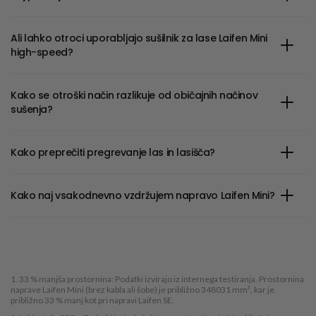
Ali lahko otroci uporabljajo sušilnik za lase Laifen Mini
high-speed?
Kako se otroški način razlikuje od običajnih načinov
sušenja?
Kako preprečiti pregrevanje las in lasišča?
Kako naj vsakodnevno vzdržujem napravo Laifen Mini?
1. 33 % manjša prostornina: Podatki izvirajo iz internega testiranja. Prostornina
naprave Laifen Mini (brez kabla ali šobe) je približno 348031 mm³, kar je
približno 33 % manj kot pri napravi Laifen SE.