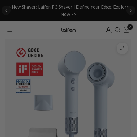
d
✨New Shaver: Laifen P3 Shaver | Define Your Edge. Explore
Now >>
0