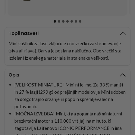
Topli nasveti
Mini sušilnik za lase vključuje eno vrečko za shranjevanje
(siva ali rjava). Barva je poslana naključno. Obe vrečki sta
izdelani iz enakega materiala in sta enake velikosti.
Opis
[VELIKOST MINIATURE
] Mini ni le ime. Za 33 % manjši
in 27 % lažji (299 g) od prejšnjih modelov je Mini udoben
za dolgotrajno držanje in popoln spremljevalec na
potovanjih.
[MOČNA IZVEDBA]
Mini, ki ga poganja naš miniaturni
brezkrtačni motor s 110.000 vrtljaji na minuto, ki
zagotavlja Laifenovo ICONIC PERFORMANCE in ima