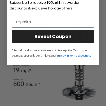
Subscribe to receive
10% off
first-order
discounts & exclusive holiday offers.
Reveal Coupon
* Ponudba velja samo za nove naročnike e-pošte. Z oddajo e-
poštnega sporočila se strinjate z našim
pravilnikom o zasebnosti
.