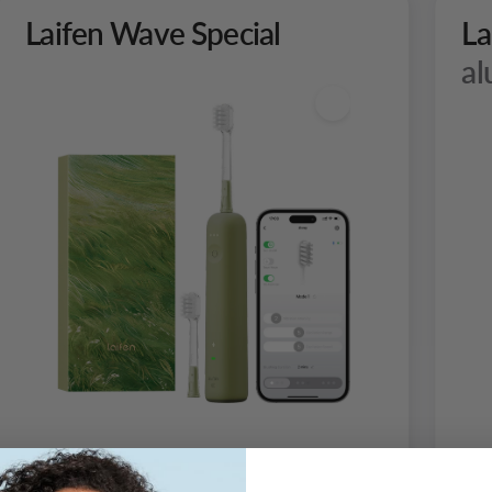
Laifen Wave Special
La
al