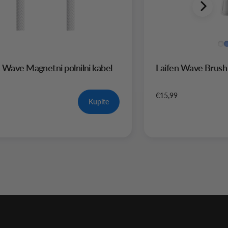
n Wave Magnetni polnilni kabel
Laifen Wave Brush
€15,99
Kupite