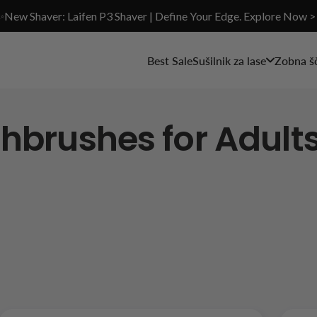
✨New Shaver: Laifen P3 Shaver | Define Your Edge. Explore Now >
Best Sale
Sušilnik za lase
Zobna š
thbrushes for Adult