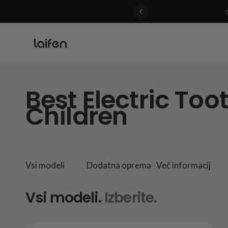
 gentle for everyone>>
Best Electric Too
Children
Vsi modeli
Dodatna oprema
Več informacij
Vsi modeli.
Izberite.