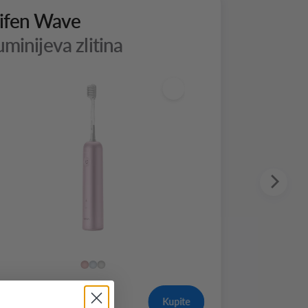
ifen Wave
uminijeva zlitina
Kupite