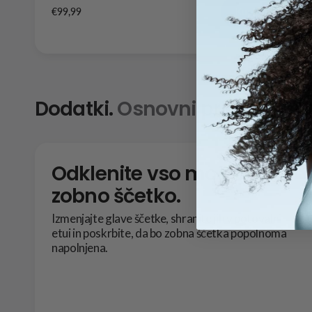
€99,99
Kupite
Dodatki.
Osnovni pripomočki, 
Odklenite vso moč svojo
zobno ščetko.
Izmenjajte glave ščetke, shranite jih v potovalni
etui in poskrbite, da bo zobna ščetka popolnoma
napolnjena.