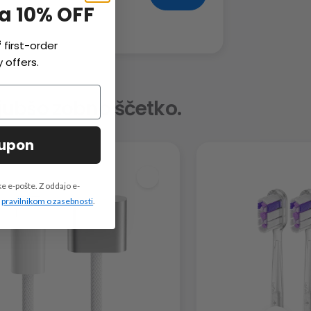
na 10% OFF
f
first-order
 offers.
jubšo zobno ščetko.
oupon
e e-pošte. Z oddajo e-
m
pravilnikom o zasebnosti
.