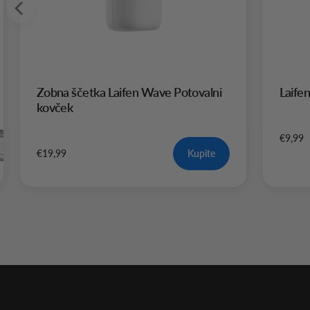
Zobna ščetka Laifen Wave Potovalni
Laife
kovček
€9,99
€19,99
Kupite