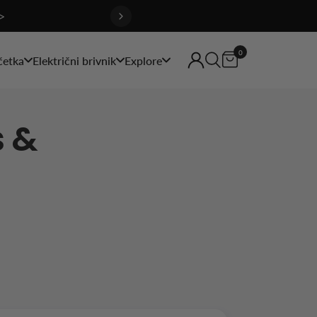
>
0
četka
Električni brivnik
Explore
s &