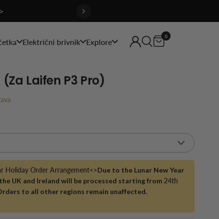
>
0
četka
Električni brivnik
Explore
 (za Laifen P3 Pro)
tava
ar Holiday Order Arrangement<>
Due to the Lunar New Year
 the UK and Ireland will be processed starting from
24th
Orders to all other regions remain unaffected.