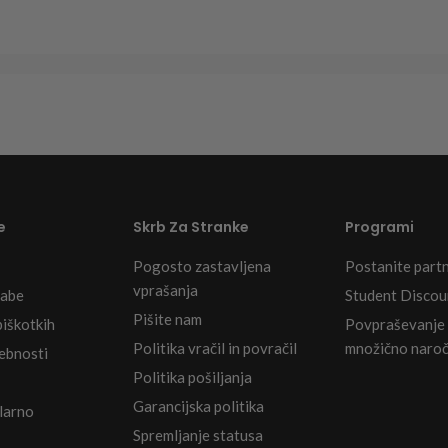
e
Skrb Za Stranke
Programi
Pogosto zastavljena
Postanite part
vprašanja
rabe
Student Discou
Pišite nam
piškotkih
Povpraševanje
Politika vračil in povračil
množično naroč
sebnosti
Politika pošiljanja
Garancijska politika
Klarno
Spremljanje statusa