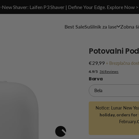
✨New Shaver: Laifen P3 Shaver | Define Your Edge. Explore Now >
Best Sale
Sušilnik za lase
Zobna š
Potovalni Pod
€29,99
+
Brezplačna dos
4.9/5
36 Reviews
Barva
Notice: Lunar New Ye
holiday, orders for
February
.