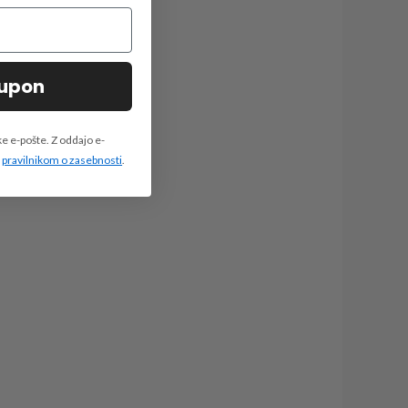
oupon
e e-pošte. Z oddajo e-
m
pravilnikom o zasebnosti
.