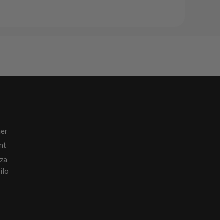
ner
nt
 za
ilo