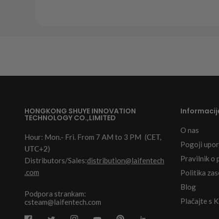
HONGKONG SHUYE INNOVATION
Informacij
TECHNOLOGY CO.,LIMITED
O nas
Hour: Mon.- Fri. From 7 AM to 3 PM
(CET,
Pogoji upo
UTC+2)
Pravilnik o 
Distributors/Sales:
distribution@laifentech
.com
Politika za
Blog
Podpora strankam:
Plačajte s 
csteam@laifentech.com