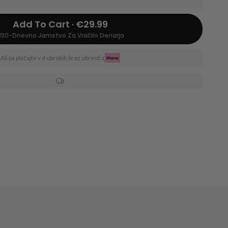
Add To Cart · €29.99
30-Dnevno Jamstvo Za Vračilo Denarja
Ali pa plačajte v 4 obrokih brez obresti z