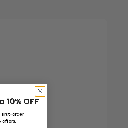
na 10% OFF
f
first-order
 offers.