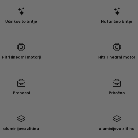
Učinkovito britje
Natančno britje
Hitri linearni motorji
Hitri linearni motor
Prenosni
Priročno
aluminijeva zlitina
aluminijeva zlitina