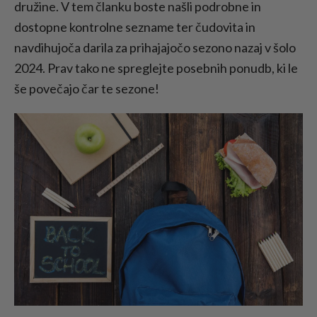
Kontrolni seznam za nazaj v šolo: Za
družine. V tem članku boste našli podrobne in
študente višjih šol
dostopne kontrolne sezname ter čudovita in
Nakupovanje za nazaj v šolo: Ideje za darila
navdihujoča darila za prihajajočo sezono nazaj v šolo
Kako kar najbolje izkoristiti prodajo za nazaj
2024. Prav tako ne spreglejte posebnih ponudb, ki le
v šolo
še povečajo čar te sezone!