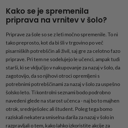
Kako se je spremenila
priprava na vrnitev v šolo?
Priprave za šole so se z leti močno spremenile. To ni
tako preprosto, kot da bi šli v trgovino po več
pisarniških potrebščin ali živil, saj gre za celotno fazo
priprave. Pri tem ne sodelujejo le učenci, ampak tudi
starši, ki se vključijo v nakupovanje za nazaj v šolo, da
zagotovijo, da so njihovi otroci opremljeni s
potrebnimi potrebščinami za nazaj v šolo za uspešno
šolsko leto. Ti kontrolni seznami bodo podrobno
navedeni glede na starost učenca - naj bo to majhen
otrok, srednješolec ali študent. Poleg tega bomo
raziskali nekatera smiselna darila za nazaj v šolo in
razpravljali o tem, kako lahko izkoristite akcije za