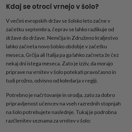
Kdaj se otroci vrnejo v šolo?
V večini evropskih držav se šolsko leto začne v
začetku septembra, čeprav se lahko razlikuje od
države do države. Nemčija in Združeno kraljestvo
lahko začneta novo šolsko obdobje v začetku
meseca, Grčija ali Italija pa ga lahko začneta že čez
nekaj dni istega meseca. Zato je izziv, da morajo
priprave na vrnitev v šolo potekati pravočasno in
tudi prožno, odvisno od koledarja v regiji.
Potrebno je načrtovanje in orodja, zato za dobro
pripravljenost učencev na vseh razrednih stopnjah
na šolo potrebujete naslednje. Tukaj je podrobna
razčlenitev seznama za vrnitev v šolo: