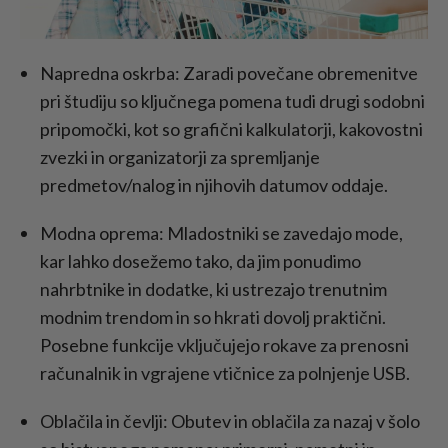
Napredna oskrba: Zaradi povečane obremenitve
pri študiju so ključnega pomena tudi drugi sodobni
pripomočki, kot so grafični kalkulatorji, kakovostni
zvezki in organizatorji za spremljanje
predmetov/nalog in njihovih datumov oddaje.
Modna oprema: Mladostniki se zavedajo mode,
kar lahko dosežemo tako, da jim ponudimo
nahrbtnike in dodatke, ki ustrezajo trenutnim
modnim trendom in so hkrati dovolj praktični.
Posebne funkcije vključujejo rokave za prenosni
računalnik in vgrajene vtičnice za polnjenje USB.
Oblačila in čevlji: Obutev in oblačila za nazaj v šolo