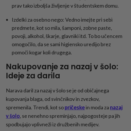
prav tako izboljša življenje v študentskem domu.
Izdelki za osebno nego: Vedno imejte pri sebi
predmete, kot so mila, šamponi, zobne paste,
povoji, alkohol, škarje, glavniki itd. To bo učencem
omogočilo, da se sami higiensko uredijo brez
pomoči kogar koli drugega.
Nakupovanje za nazaj v šolo:
Ideje za darila
Narava daril za nazaj v šolo se je od običajnega
kupovanja blaga, od svinčnikov in zvezkov,
spremenila. Trendi, kot so
pričeske
in moda za
nazaj
v šolo
, se nenehno spreminjajo, najpogosteje pa jih
spodbujajo vplivneži iz družbenih medijev.