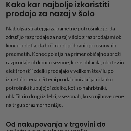
Kako kar najbolje izkoristiti
prodajo za nazaj v šolo
Najboljša strategija za pametne potrošnike je, da
združijo razprodaje za nazaj v šolo z razprodajami ob
koncu poletja, da bi čim bolj prihranili pri osnovnih
predmetih. Konec poletja na primer običajno sproži
razprodaje ob koncu sezone, ko se oblačila, obutev in
elektronski izdelki prodajajo v velikem številu po
izmetnih cenah. S temi prodajnimi akcijami lahko
potrošniki kupujejo izdelke, kot so nahrbtniki,
oblačila in drugi izdelki, v sezonah, ko so njihove cene
na trgu sorazmerno nižje.
Od nakupovanja v trgovini do