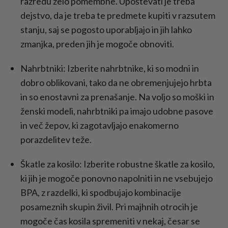
razredu zelo pomembne. Upoštevati je treba
dejstvo, da je treba te predmete kupiti v razsutem
stanju, saj se pogosto uporabljajo in jih lahko
zmanjka, preden jih je mogoče obnoviti.
Nahrbtniki: Izberite nahrbtnike, ki so modni in
dobro oblikovani, tako da ne obremenjujejo hrbta
in so enostavni za prenašanje. Na voljo so moški in
ženski modeli, nahrbtniki pa imajo udobne pasove
in več žepov, ki zagotavljajo enakomerno
porazdelitev teže.
Škatle za kosilo: Izberite robustne škatle za kosilo,
ki jih je mogoče ponovno napolniti in ne vsebujejo
BPA, z razdelki, ki spodbujajo kombinacije
posameznih skupin živil. Pri majhnih otrocih je
mogoče čas kosila spremeniti v nekaj, česar se