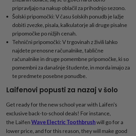
pripravljajo na nakup oblačil za prihodnjo sezono.
Šolski pripomočki: V času šolskih ponudb je lažje
dobiti zvezke, pisala, kalkulatorje ali druge pisalne
pripomočke po nižjih cenah.
Tehnični pripomočki: V trgovinah z živili lahko
najdete prenosne računalnike, tablične
računalnike in druge pomembne pripomočke, ki so
pomembni za današnje študente, in morda imajo za
te predmete posebne ponudbe.
Laifenovi popusti za nazaj v šolo
Get ready for the new school year with Laifen's
exclusive back-to-school deals! For instance,
the Laifen
Wave Electric Toothbrush
will go for a
lower price, and for this reason, they will make good