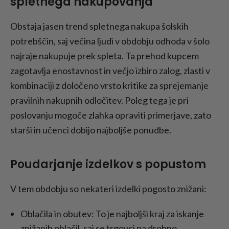
spletnega nakupovanja
Obstaja jasen trend spletnega nakupa šolskih
potrebščin, saj večina ljudi v obdobju odhoda v šolo
najraje nakupuje prek spleta. Ta prehod kupcem
zagotavlja enostavnost in večjo izbiro zalog, zlasti v
kombinaciji z določeno vrsto kritike za sprejemanje
pravilnih nakupnih odločitev. Poleg tega je pri
poslovanju mogoče zlahka opraviti primerjave, zato
starši in učenci dobijo najboljše ponudbe.
Poudarjanje izdelkov s popustom
V tem obdobju so nekateri izdelki pogosto znižani:
Oblačila in obutev: To je najboljši kraj za iskanje
znižanih oblačil, saj se trgovci na drobno