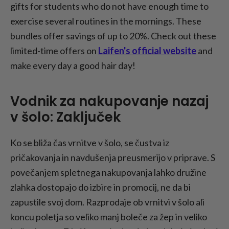
gifts for students who do not have enough time to
exercise several routines in the mornings. These
bundles offer savings of up to 20%. Check out these
limited-time offers on
Laifen's official website
and
make every day a good hair day!
Vodnik za nakupovanje nazaj
v šolo: Zaključek
Ko se bliža čas vrnitve v šolo, se čustva iz
pričakovanja in navdušenja preusmerijo v priprave. S
povečanjem spletnega nakupovanja lahko družine
zlahka dostopajo do izbire in promocij, ne da bi
zapustile svoj dom. Razprodaje ob vrnitvi v šolo ali
koncu poletja so veliko manj boleče za žep in veliko