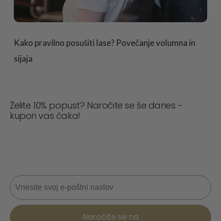
Kako pravilno posušiti lase? Povečanje volumna in
sijaja
Želite 10% popust? Naročite se še danes -
kupon vas čaka!
Nikoli ne zamudite posla! Pridružite se zdaj za
posodobitve, nasvete o slogu in 10 % popusta na
naslednje naročilo. 📩
E-pošta
Naročite se na