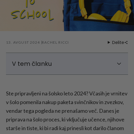
Delite
13. AVGUST 2024
RACHEL RICCI
V tem članku
Podrobni kontrolni seznami za pripravo na
vrnitev v šolo
Ste pripravljeni na šolsko leto 2024? Včasih je vrnitev
Kdaj se otroci vrnejo v šolo?
v šolo pomenila nakup paketa svinčnikov in zvezkov,
Kontrolni seznam za nazaj v šolo: Za mlajše
vendar tega pogleda ne prenašamo več. Danes je
učence
priprava na šolo proces, ki vključuje učence, njihove
Kontrolni seznam za nazaj v šolo: Za
najstnike
starše in tiste, ki bi radi kaj prinesli kot darilo članom