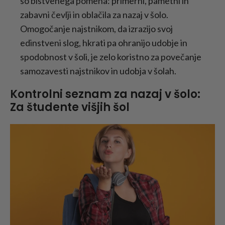
so bistvenega pomena: primerni, pametni in
zabavni čevlji in oblačila za nazaj v šolo.
Omogočanje najstnikom, da izrazijo svoj
edinstveni slog, hkrati pa ohranijo udobje in
spodobnost v šoli, je zelo koristno za povečanje
samozavesti najstnikov in udobja v šolah.
Kontrolni seznam za nazaj v šolo:
Za študente višjih šol