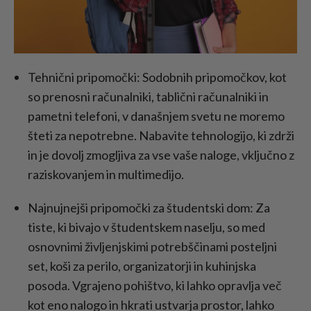
Tehnični pripomočki: Sodobnih pripomočkov, kot
so prenosni računalniki, tablični računalniki in
pametni telefoni, v današnjem svetu ne moremo
šteti za nepotrebne. Nabavite tehnologijo, ki zdrži
in je dovolj zmogljiva za vse vaše naloge, vključno z
raziskovanjem in multimedijo.
Najnujnejši pripomočki za študentski dom: Za
tiste, ki bivajo v študentskem naselju, so med
osnovnimi življenjskimi potrebščinami posteljni
set, koši za perilo, organizatorji in kuhinjska
posoda. Vgrajeno pohištvo, ki lahko opravlja več
kot eno nalogo in hkrati ustvarja prostor, lahko