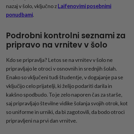
nazaj v šolo, vključno z
Laifenovimi posebnimi
ponudbami
.
Podrobni kontrolni seznami za
pripravo na vrnitev v šolo
Kdo se pripravlja? Letos se na vrnitev v šolo ne
pripravljajo le otroci v osnovnih in srednjih šolah.
Enako so vključeni tudi študentje, v dogajanje pa se
vključijo celo prijatelji, ki želijo podariti darila in
kakšno spodbudo. To je zelo naporen čas za starše,
saj pripravljajo številne vidike šolanja svojih otrok, kot
so uniforme in urniki, da bi zagotovili, da bodo otroci
pripravljeni na prvi dan vrnitve.