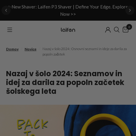
d
✨New Shaver: Laifen P3 Shaver | Define Your Edge. Explore
Now >>
0
/
/
Nazaj v šolo 2024: Osnovni seznami in ideje za darila za
Domov
Novice
popoln začetek
Nazaj v šolo 2024: Seznamov in
idej za darila za popoln začetek
šolskega leta