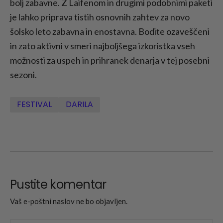
bolj zabavne. Z Laifenom in drugimi podobnimi paketi
je lahko priprava tistih osnovnih zahtev za novo
šolsko leto zabavna in enostavna. Bodite ozaveščeni
in zato aktivni v smeri najboljšega izkoristka vseh
možnosti za uspeh in prihranek denarja v tej posebni
sezoni.
FESTIVAL
DARILA
Pustite komentar
Vaš e-poštni naslov ne bo objavljen.