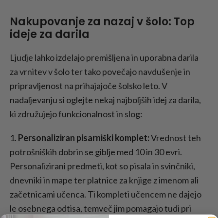
Nakupovanje za nazaj v šolo: Top
ideje za darila
Ljudje lahko izdelajo premišljena in uporabna darila
za vrnitev v šolo ter tako povečajo navdušenje in
pripravljenost na prihajajoče šolsko leto. V
nadaljevanju si oglejte nekaj najboljših idej za darila,
ki združujejo funkcionalnost in slog:
1.
Personaliziran pisarniški komplet:
Vrednost teh
potrošniških dobrin se giblje med 10 in 30 evri.
Personalizirani predmeti, kot so pisala in svinčniki,
dnevniki in mape ter platnice za knjige z imenom ali
začetnicami učenca. Ti kompleti učencem ne dajejo
le osebnega odtisa, temveč jim pomagajo tudi pri