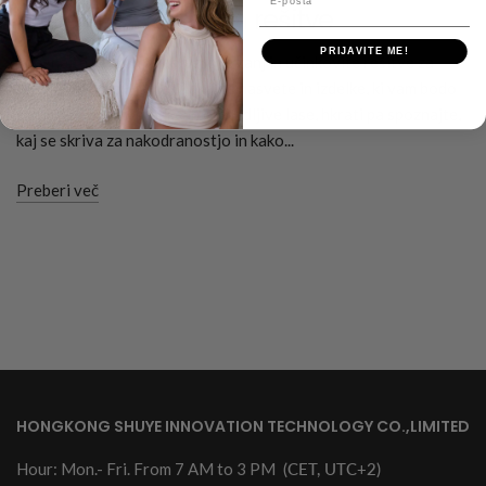
Kaj je Frizz? Vzroki in rešitve
PRIJAVITE ME!
Spoznajte kodranje las, vzroke zanj in učinkovite rešitve za
njegovo odpravljanje. Odkrijte nasvete in izdelke, ki vam bodo
pomagali doseči gladke in obvladljive lase, hkrati pa spoznajte,
kaj se skriva za nakodranostjo in kako...
Preberi več
HONGKONG SHUYE INNOVATION TECHNOLOGY CO.,LIMITED
Hour: Mon.- Fri. From 7 AM to 3 PM
(CET, UTC+2)