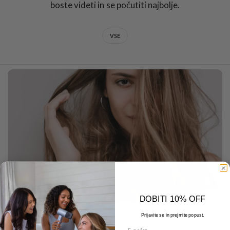
boste videti in se počutiti najbolje.
VSE
DOBITI 10% OFF
Prijavite se in prejmite popust.
DECEMBER 22 2025
E-pošta