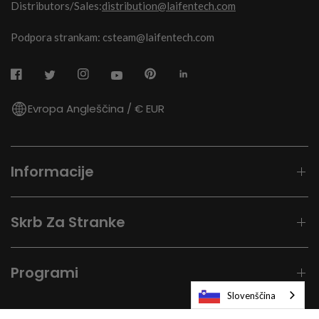
Distributors/Sales:
distribution@laifentech.com
Podpora strankam: csteam@laifentech.com
Evropa Angleščina / € EUR
Informacije
Skrb Za Stranke
Programi
Slovenščina