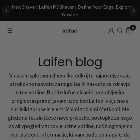
d
✨New Shaver: Laifen P3 Shaver | Define Your Edge. Explore
Now >>
0
Laifen blog
V našem spletnem dnevniku odkrijte najnovejše vaje,
strokovne nasvete za nego las in nasvete za zdravje
ustne votline. Bodite informirani s poglobljenimi
pregledi in primerjavami izdelkov Laifen, vključno s
sušilniki za lase in električnimi zobnimi ščetkami. Ne
glede na to, ali iščete nove pričeske, postopke za nego
las ali vpogled v zdravje ustne votline, naš blog zajema
vse bistvene informacije, ki vam bodo pomagale, da