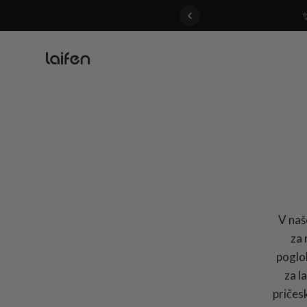
 gentle for everyone>>
V naš
za 
poglob
za l
pričes