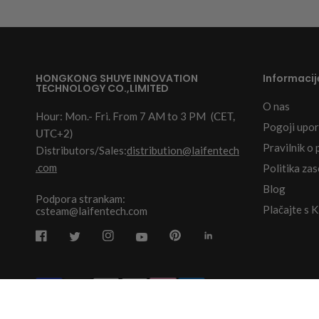
HONGKONG SHUYE INNOVATION
Informacij
TECHNOLOGY CO.,LIMITED
O nas
Hour: Mon.- Fri. From 7 AM to 3 PM
(CET,
Pogoji upo
UTC+2)
Pravilnik o 
Distributors/Sales:
distribution@laifentech
.com
Politika za
Blog
Podpora strankam:
Plačajte s 
csteam@laifentech.com
© 2026
Laifen-EU.
All rights reserved.