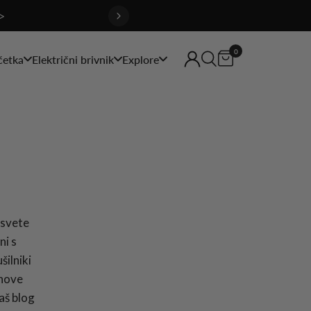
>
0
četka
Električni brivnik
Explore
asvete
ni s
šilniki
 nove
aš blog