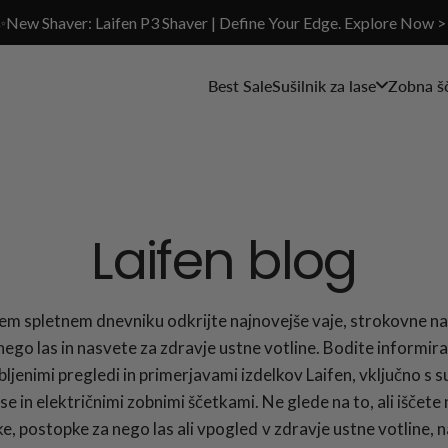
✨New Shaver: Laifen P3 Shaver | Define Your Edge. Explore Now >
Best Sale
Sušilnik za lase
Zobna š
Laifen blog
em spletnem dnevniku odkrijte najnovejše vaje, strokovne n
nego las in nasvete za zdravje ustne votline. Bodite informira
ljenimi pregledi in primerjavami izdelkov Laifen, vključno s su
ase in električnimi zobnimi ščetkami. Ne glede na to, ali iščete
ke, postopke za nego las ali vpogled v zdravje ustne votline, n