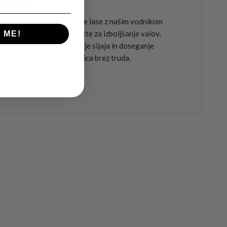
orakih
 se, kako razpršiti valovite lase z našim vodnikom
a korakom! Odkrijte nasvete za izboljšanje valov,
 ME!
evanje kodranja, povečanje sijaja in doseganje
oznih las kot morska deklica brez truda.
 več