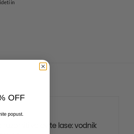
deti in
0% OFF
mite popust.
ER 19 2025
 razpršiti valovite lase: vodnik