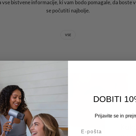
 vse bistvene informacije, ki vam bodo pomagale, da boste vi
se počutiti najbolje.
VSE
DOBITI 1
Prijavite se in prej
DECEMB
Kako
E-pošta