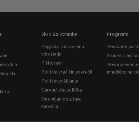
e
Skrb Za Stranke
Programi
Pogosto zastavljena
Postanite part
vprašanja
rabe
Student Discou
Pišite nam
piškotkih
Povpraševanje
Politika vračil in povračil
množično naroč
sebnosti
Politika pošiljanja
Garancijska politika
Klarno
Spremljanje statusa
naročila