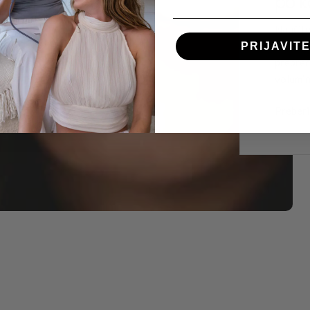
po k
Naučite
korak z
PRIJAVITE
prepreč
volumin
Preberi