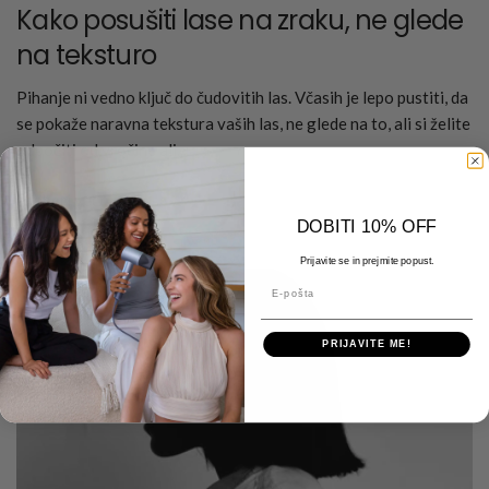
Kako posušiti lase na zraku, ne glede
na teksturo
Pihanje ni vedno ključ do čudovitih las. Včasih je lepo pustiti, da
se pokaže naravna tekstura vaših las, ne glede na to, ali si želite
odpočiti od vročine ali...
Preberi več
DOBITI 10% OFF
Prijavite se in prejmite popust.
E-pošta
PRIJAVITE ME!