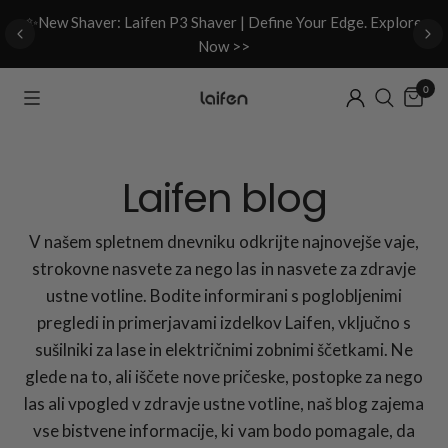
d
✨New Shaver: Laifen P3 Shaver | Define Your Edge. Explore
Now >>
0
Laifen blog
V našem spletnem dnevniku odkrijte najnovejše vaje,
strokovne nasvete za nego las in nasvete za zdravje
ustne votline. Bodite informirani s poglobljenimi
pregledi in primerjavami izdelkov Laifen, vključno s
sušilniki za lase in električnimi zobnimi ščetkami. Ne
glede na to, ali iščete nove pričeske, postopke za nego
las ali vpogled v zdravje ustne votline, naš blog zajema
vse bistvene informacije, ki vam bodo pomagale, da