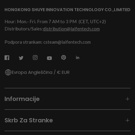
HONGKONG SHUYE INNOVATION TECHNOLOGY CO.,LIMITED
Hour: Mon.- Fri. From 7 AM to 3 PM
(CET, UTC+2)
Distributors/Sales:
distribution@laifentech.com
Podpora strankam: csteam@laifentech.com
Evropa Angleščina / € EUR
Informacije
Skrb Za Stranke