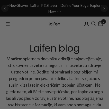
d
✨New Shaver: Laifen P3 Shaver | Define Your Edge. Explore
Now >>
0
Laifen blog
V našem spletnem dnevniku odkrijte najnovejše vaje,
strokovne nasvete za nego las in nasvete za zdravje
ustne votline. Bodite informirani s poglobljenimi
pregledi in primerjavami izdelkov Laifen, vključno s
sušilniki za lase in električnimi zobnimi ščetkami. Ne
glede na to, ali iščete nove pričeske, postopke za nego
las ali vpogled v zdravje ustne votline, naš blog zajema
vse bistvene informacije, ki vam bodo pomagale, da