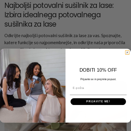
Najboljši potovalni sušilnik za lase:
Izbira idealnega potovalnega
sušilnika za lase
Odkrijte najboljši potovalni sušilnik za lase za vas. Spoznajte,
katere funkcije so najpomembnejše, in odkrijte naša priporočila
za zmogljive in kompaktne potovalne sušilnike za lase.
Preberi več
DOBITI 10% OFF
Prijavite se in prejmite popust.
E-pošta
PRIJAVITE ME!