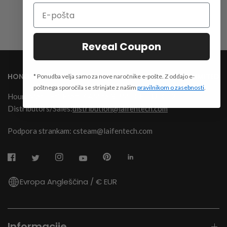
Reveal Coupon
HONGKONG SHUYE INNOVATION TECHNOLOGY CO.,LIMITED
* Ponudba velja samo za nove naročnike e-pošte. Z oddajo e-
poštnega sporočila se strinjate z našim
pravilnikom o zasebnosti
.
Hour: Mon.- Fri. From 7 AM to 3 PM
(CET, UTC+2)
Distributors/Sales:
distribution@laifentech.com
Podpora strankam: csteam@laifentech.com
Evropa Angleščina / € EUR
Informacije