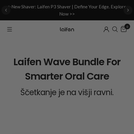
d
✨New Shaver: Laifen P3 Shaver | Define Your Edge. Explore
Now >>
0
Laifen Wave Bundle For
Smarter Oral Care
Ščetkanje je na višji ravni.