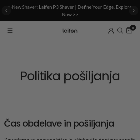
d
✨New Shaver: Laifen P3 Shaver | Define Your Edge. Explore
Now >>
0
Politika pošiljanja
Čas obdelave in pošiljanja
Zavedamo se pomena hitre in učinkovite dostave za naše