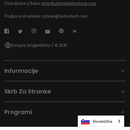
Distributors/Sales:
distribution@laifentech.com
Podpora strankam: csteam@laifentech.com
Evropa Angleščina / € EUR
Informacije
Skrb Za Stranke
Programi
Slovenščina