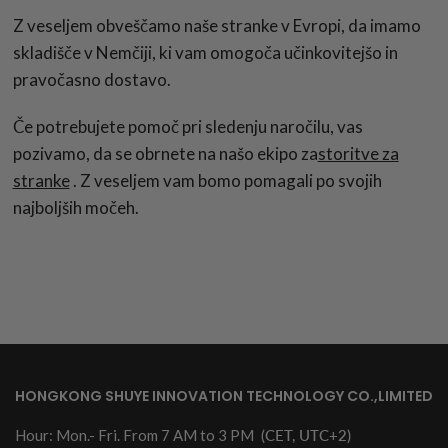
Z veseljem obveščamo naše stranke v Evropi, da imamo
skladišče v Nemčiji, ki vam omogoča učinkovitejšo in
pravočasno dostavo.
Če potrebujete pomoč pri sledenju naročilu, vas
pozivamo, da se obrnete na našo ekipo za
storitve za
stranke
. Z veseljem vam bomo pomagali po svojih
najboljših močeh.
HONGKONG SHUYE INNOVATION TECHNOLOGY CO.,LIMITED
Hour: Mon.- Fri. From 7 AM to 3 PM
(CET, UTC+2)