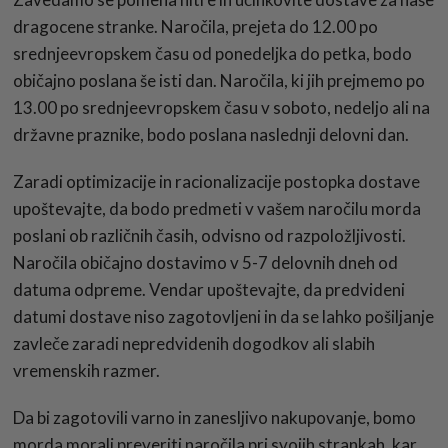
dragocene stranke. Naročila, prejeta do 12.00 po
srednjeevropskem času od ponedeljka do petka, bodo
običajno poslana še isti dan. Naročila, ki jih prejmemo po
13.00 po srednjeevropskem času v soboto, nedeljo ali na
državne praznike, bodo poslana naslednji delovni dan.
Zaradi optimizacije in racionalizacije postopka dostave
upoštevajte, da bodo predmeti v vašem naročilu morda
poslani ob različnih časih, odvisno od razpoložljivosti.
Naročila običajno dostavimo v 5-7 delovnih dneh od
datuma odpreme. Vendar upoštevajte, da predvideni
datumi dostave niso zagotovljeni in da se lahko pošiljanje
zavleče zaradi nepredvidenih dogodkov ali slabih
vremenskih razmer.
Da bi zagotovili varno in zanesljivo nakupovanje, bomo
morda morali preveriti naročila pri svojih strankah, kar