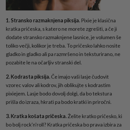
1. Stransko razmaknjena piksija.
Pixie je klasična
kratka pričeska, s katero ne morete zgrešiti, a če ji
dodate stransko razmaknjene lasnice, je volumen še
toliko večji, kolikor je treba. To pričesko lahko nosite
gladko in gladko ali pa razmršeno in teksturirano, ne
pozabite le na očarljiv stranski del.
2. Kodrasta piksija.
Če imajo vaši lasje čudovit
vzorec valov ali kodrov, jih oblikujte s kodrastim
pixiejem. Lasje bodo dovolj dolgi, da bo tekstura
prišla do izraza, hkrati pa bodo kratki in priročni.
3. Kratka košata pričeska.
Želite kratko pričesko, ki
bo bolj rock'n'roll? Kratka pričeska bo prava izbira za