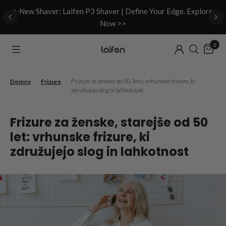
d
✨New Shaver: Laifen P3 Shaver | Define Your Edge. Explore
Now >>
0
/
/
Frizure za ženske po 50. letu: vrhunske frizure, ki
Domov
Frizure
združujejo slog in lahkotnost
Frizure za ženske, starejše od 50
let: vrhunske frizure, ki
združujejo slog in lahkotnost