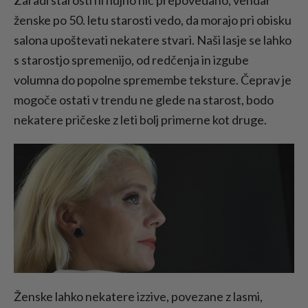
ženske po 50. letu starosti vedo, da morajo pri obisku
salona upoštevati nekatere stvari. Naši lasje se lahko
s starostjo spremenijo, od redčenja in izgube
volumna do popolne spremembe teksture. Čeprav je
mogoče ostati v trendu ne glede na starost, bodo
nekatere pričeske z leti bolj primerne kot druge.
Ženske lahko nekatere izzive, povezane z lasmi,