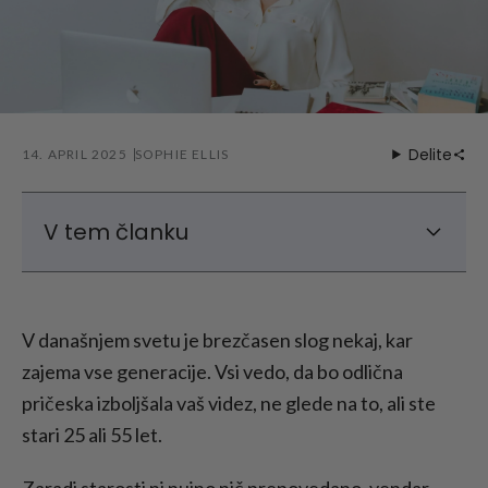
Delite
14. APRIL 2025
SOPHIE ELLIS
V tem članku
Nizko vzdrževalne frizure za ženske nad 50
let
V današnjem svetu je brezčasen slog nekaj, kar
Kratke pričeske za ženske, starejše od 50 let
zajema vse generacije. Vsi vedo, da bo odlična
Srednje pričeske za ženske nad 50 let
pričeska izboljšala vaš videz, ne glede na to, ali ste
Zaključek - Najboljše frizure za ženske nad
stari 25 ali 55 let.
50 let
Zaradi starosti ni nujno nič prepovedano, vendar