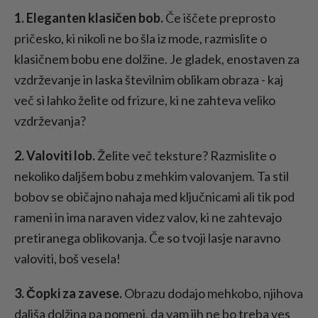
1. Eleganten klasičen bob.
Če iščete preprosto
pričesko, ki nikoli ne bo šla iz mode, razmislite o
klasičnem bobu ene dolžine. Je gladek, enostaven za
vzdrževanje in laska številnim oblikam obraza - kaj
več si lahko želite od frizure, ki ne zahteva veliko
vzdrževanja?
2. Valoviti lob.
Želite več teksture? Razmislite o
nekoliko daljšem bobu z mehkim valovanjem. Ta stil
bobov se običajno nahaja med ključnicami ali tik pod
rameni in ima naraven videz valov, ki ne zahtevajo
pretiranega oblikovanja. Če so tvoji lasje naravno
valoviti, boš vesela!
3. Čopki za zavese.
Obrazu dodajo mehkobo, njihova
daljša dolžina pa pomeni, da vam jih ne bo treba ves