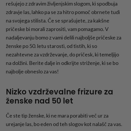
rešujejo z zdravim življenjskim slogom, ki spodbuja
zdravje las, lahko pa se za hitro pomoč obrnete tudi
na svojega stilista. Če se sprašujete, za kakšne
pričeske bi morali zaprositi, vam pomagamo. V
nadaljevanju bomo z vami delili najboljše pričeske za
ženske po 50. letu starosti, od tistih, ki so
nezahtevne za vzdrževanje, do pričesk, ki temeljijo
na dolžini. Berite dalje in odkrijte striženje, ki se bo
najbolje obneslo za vas!
Nizko vzdrževalne frizure za
ženske nad 50 let
Če ste tip ženske, ki ne mara porabiti več ur za
urejanje las, bo eden od teh slogov kot nalašč za vas.