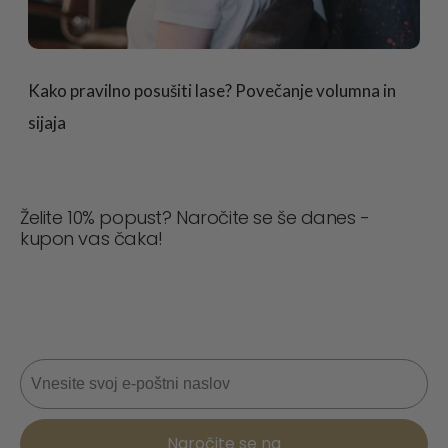
Kako pravilno posušiti lase? Povečanje volumna in
sijaja
Želite 10% popust? Naročite se še danes -
kupon vas čaka!
Nikoli ne zamudite posla! Pridružite se zdaj za
posodobitve, nasvete o slogu in 10 % popusta na
naslednje naročilo. 📩
E-pošta
Naročite se na