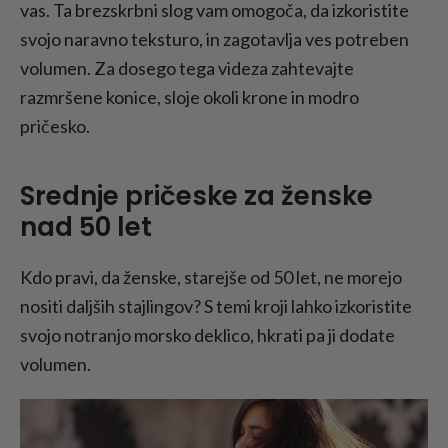
vas. Ta brezskrbni slog vam omogoča, da izkoristite
svojo naravno teksturo, in zagotavlja ves potreben
volumen. Za dosego tega videza zahtevajte
razmršene konice, sloje okoli krone in modro
pričesko.
Srednje pričeske za ženske
nad 50 let
Kdo pravi, da ženske, starejše od 50 let, ne morejo
nositi daljših stajlingov? S temi kroji lahko izkoristite
svojo notranjo morsko deklico, hkrati pa ji dodate
volumen.