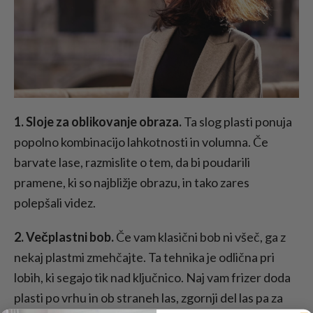
1. Sloje za oblikovanje obraza.
Ta slog plasti ponuja
popolno kombinacijo lahkotnosti in volumna. Če
barvate lase, razmislite o tem, da bi poudarili
pramene, ki so najbližje obrazu, in tako zares
polepšali videz.
2. Večplastni bob.
Če vam klasični bob ni všeč, ga z
nekaj plastmi zmehčajte. Ta tehnika je odlična pri
lobih, ki segajo tik nad ključnico. Naj vam frizer doda
plasti po vrhu in ob straneh las, zgornji del las pa za