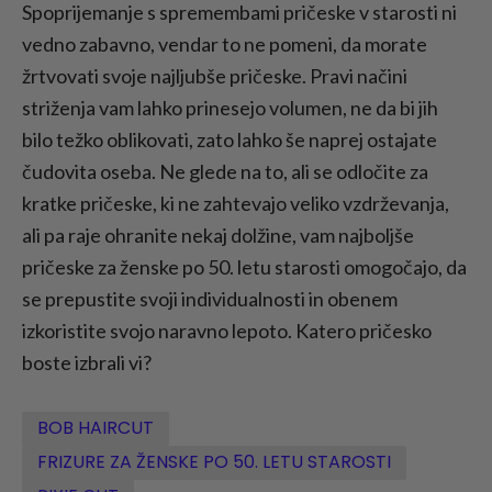
Spoprijemanje s spremembami pričeske v starosti ni
vedno zabavno, vendar to ne pomeni, da morate
žrtvovati svoje najljubše pričeske. Pravi načini
striženja vam lahko prinesejo volumen, ne da bi jih
bilo težko oblikovati, zato lahko še naprej ostajate
čudovita oseba. Ne glede na to, ali se odločite za
kratke pričeske, ki ne zahtevajo veliko vzdrževanja,
ali pa raje ohranite nekaj dolžine, vam najboljše
pričeske za ženske po 50. letu starosti omogočajo, da
se prepustite svoji individualnosti in obenem
izkoristite svojo naravno lepoto. Katero pričesko
boste izbrali vi?
BOB HAIRCUT
FRIZURE ZA ŽENSKE PO 50. LETU STAROSTI