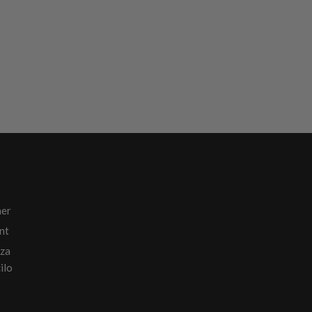
ner
nt
 za
ilo