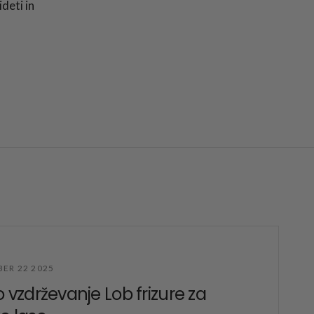
deti in
ER 22 2025
o vzdrževanje Lob frizure za