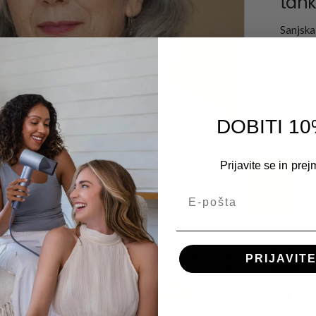
tank
Sanjska
vzdrževa
za vse, 
pričeske,
Preberi
DOBITI 1
Prijavite se in prej
E-pošta
PRIJAVITE