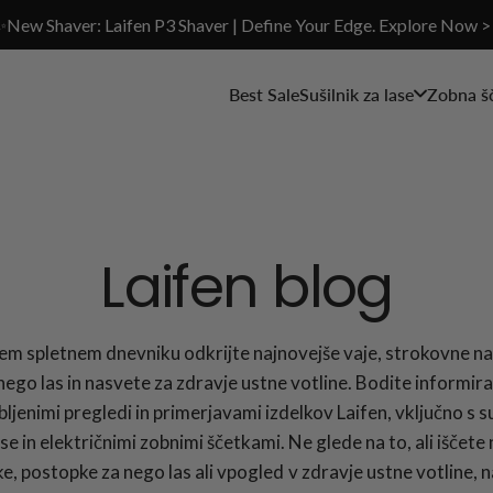
✨New Shaver: Laifen P3 Shaver | Define Your Edge. Explore Now >
Best Sale
Sušilnik za lase
Zobna š
Laifen blog
em spletnem dnevniku odkrijte najnovejše vaje, strokovne n
nego las in nasvete za zdravje ustne votline. Bodite informira
ljenimi pregledi in primerjavami izdelkov Laifen, vključno s su
ase in električnimi zobnimi ščetkami. Ne glede na to, ali iščete
ke, postopke za nego las ali vpogled v zdravje ustne votline, n