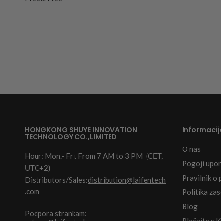
HONGKONG SHUYE INNOVATION
Informacij
TECHNOLOGY CO.,LIMITED
O nas
Hour: Mon.- Fri. From 7 AM to 3 PM
(CET,
Pogoji upo
UTC+2)
Pravilnik o 
Distributors/Sales:
distribution@laifentech
.com
Politika za
Blog
Podpora strankam:
Plačajte s 