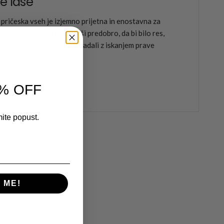
e lase
 pričeska vseh je izjemno prijetna in enostavna za
nje, kajne? Morda se sliši predobro, da bi bilo res,
ki so se v preteklosti spopadali z iskanjem prave
...
 več
0% OFF
mite popust.
 ME!