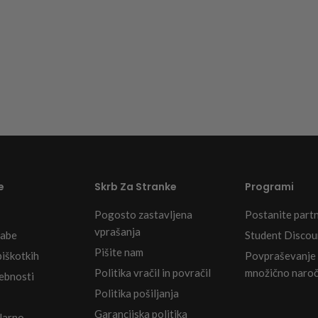
e
Skrb Za Stranke
Programi
Pogosto zastavljena
Postanite part
vprašanja
rabe
Student Discou
Pišite nam
piškotkih
Povpraševanje
Politika vračil in povračil
množično naroč
sebnosti
Politika pošiljanja
Garancijska politika
Klarno