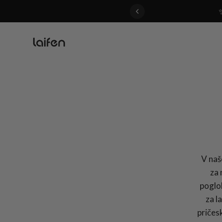
 gentle for everyone>>
V naš
za 
poglob
za l
pričes