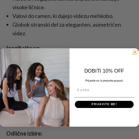
visoke ličnice.
Valovi do ramen, ki dajejo videzu mehkobo.
Globok stranski del za eleganten, asimetričen
videz.
Izogibajte se:
Frizure, ki lase preveč potegnejo nazaj, zaradi
DOBITI 10% OFF
česar je obraz videti preveč oglat.
Prijavite se in prejmite popust.
Najboljše pričeske za dolge
E-pošta
(pravokotne) obraze
PRIJAVITE ME!
Pri dolgih obrazih je cilj
ustvariti širino in razbiti
dolžino
z volumnom in gibanjem.
Odlične izbire: