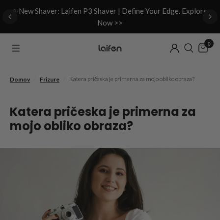
d
✨New Shaver: Laifen P3 Shaver | Define Your Edge. Explore
Now >>
0
/
/
Katera pričeska je primerna za mojo obliko obraza?
Domov
Frizure
Katera pričeska je primerna za
mojo obliko obraza?