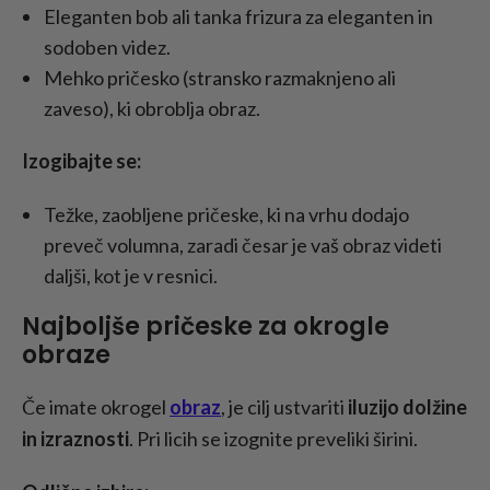
Eleganten bob ali tanka frizura za eleganten in
sodoben videz.
Mehko pričesko (stransko razmaknjeno ali
zaveso), ki obroblja obraz.
Izogibajte se:
Težke, zaobljene pričeske, ki na vrhu dodajo
preveč volumna, zaradi česar je vaš obraz videti
daljši, kot je v resnici.
Najboljše pričeske za okrogle
obraze
Če imate okrogel
obraz
, je cilj ustvariti
iluzijo dolžine
in izraznosti
. Pri licih se izognite preveliki širini.