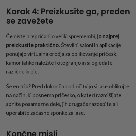
Korak 4: Preizkusite ga, preden
se zavežete
Če niste prepričani o veliki spremembi,
jo najprej
preizkusite praktično
. Številni saloni in aplikacije
ponujajo virtualna orodja za oblikovanje pričesk,
kamor lahko naložite fotografijo in si ogledate
različne kroje.
Še en trik? Pred dokončno odločitvijo si lase oblikujte
na način, ki posnema pričesko, o kateri razmišljate,
spnite posamezne dele, jih drugače razcepite ali
uporabite začasne sponke za lase.
Končne misli