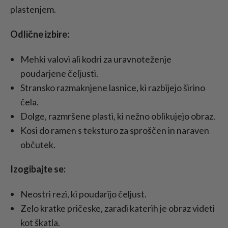
plastenjem.
Odlične izbire:
Mehki valovi ali kodri za uravnoteženje
poudarjene čeljusti.
Stransko razmaknjene lasnice, ki razbijejo širino
čela.
Dolge, razmršene plasti, ki nežno oblikujejo obraz.
Kosi do ramen s teksturo za sproščen in naraven
občutek.
Izogibajte se:
Neostri rezi, ki poudarijo čeljust.
Zelo kratke pričeske, zaradi katerih je obraz videti
kot škatla.