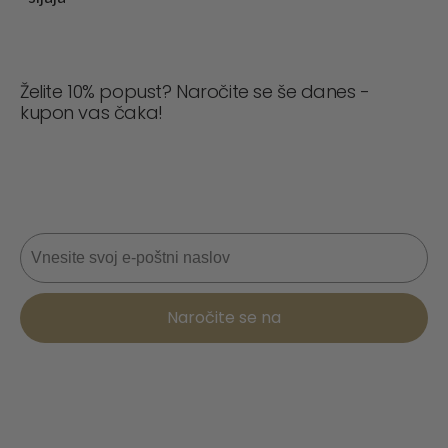
Želite 10% popust? Naročite se še danes -
kupon vas čaka!
Nikoli ne zamudite posla! Pridružite se zdaj za
posodobitve, nasvete o slogu in 10 % popusta na
naslednje naročilo. 📩
E-pošta
Naročite se na