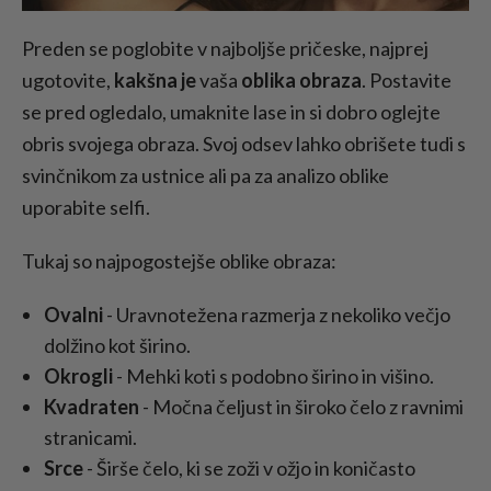
Preden se poglobite v najboljše pričeske, najprej
ugotovite,
kakšna je
vaša
oblika obraza
. Postavite
se pred ogledalo, umaknite lase in si dobro oglejte
obris svojega obraza. Svoj odsev lahko obrišete tudi s
svinčnikom za ustnice ali pa za analizo oblike
uporabite selfi.
Tukaj so najpogostejše oblike obraza:
Ovalni
- Uravnotežena razmerja z nekoliko večjo
dolžino kot širino.
Okrogli
- Mehki koti s podobno širino in višino.
Kvadraten
- Močna čeljust in široko čelo z ravnimi
stranicami.
Srce
- Širše čelo, ki se zoži v ožjo in koničasto