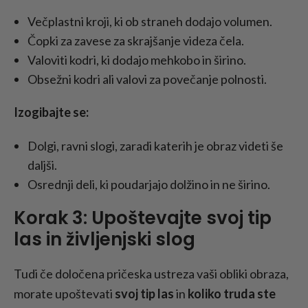
Večplastni kroji, ki ob straneh dodajo volumen.
Čopki za zavese za skrajšanje videza čela.
Valoviti kodri, ki dodajo mehkobo in širino.
Obsežni kodri ali valovi za povečanje polnosti.
Izogibajte se:
Dolgi, ravni slogi, zaradi katerih je obraz videti še
daljši.
Osrednji deli, ki poudarjajo dolžino in ne širino.
Korak 3: Upoštevajte svoj tip
las in življenjski slog
Tudi če določena pričeska ustreza vaši obliki obraza,
morate upoštevati
svoj tip las
in
koliko truda ste