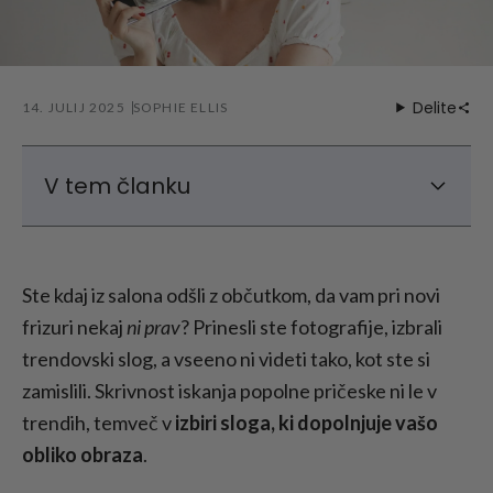
Delite
14. JULIJ 2025
SOPHIE ELLIS
V tem članku
Korak 1: Določite obliko obraza
Korak 2: Izberite pričesko, ki bo pristajala
Ste kdaj iz salona odšli z občutkom, da vam pri novi
vaši obliki obraza
frizuri nekaj
ni prav
? Prinesli ste fotografije, izbrali
Korak 3: Upoštevajte svoj tip las in življenjski
trendovski slog, a vseeno ni videti tako, kot ste si
slog
zamislili. Skrivnost iskanja popolne pričeske ni le v
Korak 4: Preizkusite ga, preden se zavežete
trendih, temveč v
izbiri sloga, ki dopolnjuje vašo
Končne misli
obliko obraza
.