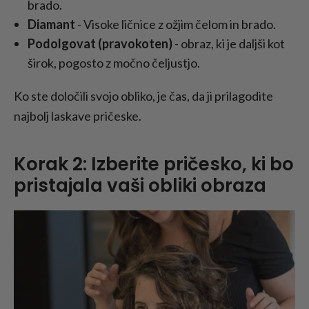
brado.
Diamant
- Visoke ličnice z ožjim čelom in brado.
Podolgovat (pravokoten)
- obraz, ki je daljši kot
širok, pogosto z močno čeljustjo.
Ko ste določili svojo obliko, je čas, da ji prilagodite
najbolj laskave pričeske.
Korak 2: Izberite pričesko, ki bo
pristajala vaši obliki obraza