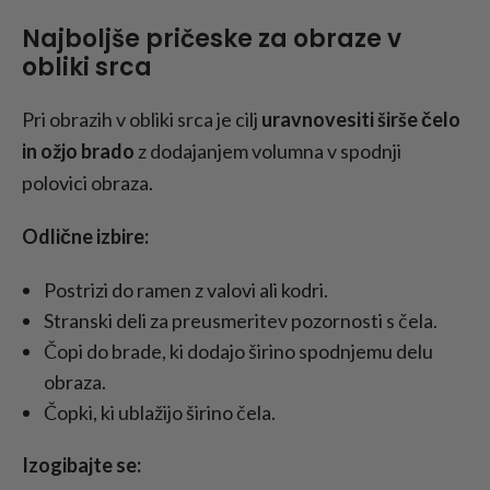
Najboljše pričeske za obraze v
obliki srca
Pri obrazih v obliki srca je cilj
uravnovesiti širše čelo
in ožjo brado
z dodajanjem volumna v spodnji
polovici obraza.
Odlične izbire:
Postrizi do ramen z valovi ali kodri.
Stranski deli za preusmeritev pozornosti s čela.
Čopi do brade, ki dodajo širino spodnjemu delu
obraza.
Čopki, ki ublažijo širino čela.
Izogibajte se: