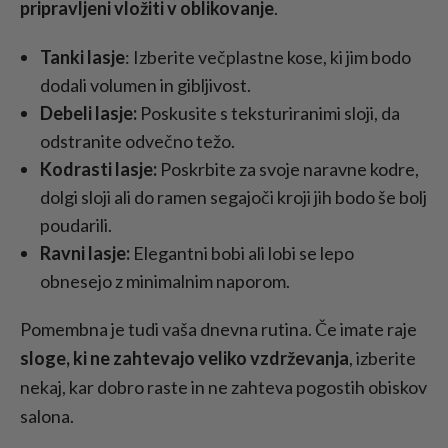
pripravljeni vložiti v oblikovanje
.
Tanki lasje
: Izberite večplastne kose, ki jim bodo
dodali volumen in gibljivost.
Debeli lasje:
Poskusite s teksturiranimi sloji, da
odstranite odvečno težo.
Kodrasti lasje:
Poskrbite za svoje naravne kodre,
dolgi sloji ali do ramen segajoči kroji jih bodo še bolj
poudarili.
Ravni lasje:
Elegantni bobi ali lobi se lepo
obnesejo z minimalnim naporom.
Pomembna je tudi vaša dnevna rutina. Če imate raje
sloge, ki ne zahtevajo veliko vzdrževanja
, izberite
nekaj, kar dobro raste in ne zahteva pogostih obiskov
salona.