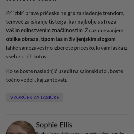
Pri izbiri prave pričeske ne gre za sledenje trendom,
temveč za
iskanje tistega, kar najbolje ustreza
vašim edinstvenim značilnostim
. Z razumevanjem
oblike obraza
,
tipom las
in
življenjskim slogom
lahko samozavestno izberete pričesko, ki vam laska iz
vseh zornih kotov.
Ko se boste naslednjič usedli na salonski stol, boste
točno vedeli, kaj zahtevati.
VZORČEK ZA LASIČKE
Sophie Ellis
Sophie je navdušena nad spreminjanjem trendov