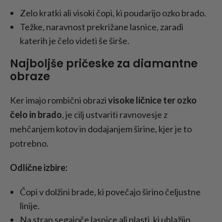
Zelo kratki ali visoki čopi, ki poudarijo ozko brado.
Težke, naravnost prekrižane lasnice, zaradi
katerih je čelo videti še širše.
Najboljše pričeske za diamantne
obraze
Ker imajo rombični obrazi
visoke ličnice ter ozko
čelo in brado
, je cilj ustvariti ravnovesje z
mehčanjem kotov in dodajanjem širine, kjer je to
potrebno.
Odlične izbire:
Čopi v dolžini brade, ki povečajo širino čeljustne
linije.
Na stran segajoče lasnice ali plasti, ki ublažijo