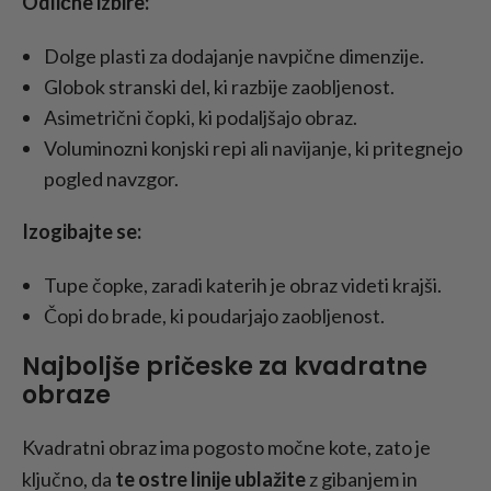
Odlične izbire:
Dolge plasti za dodajanje navpične dimenzije.
Globok stranski del, ki razbije zaobljenost.
Asimetrični čopki, ki podaljšajo obraz.
Voluminozni konjski repi ali navijanje, ki pritegnejo
pogled navzgor.
Izogibajte se:
Tupe čopke, zaradi katerih je obraz videti krajši.
Čopi do brade, ki poudarjajo zaobljenost.
Najboljše pričeske za kvadratne
obraze
Kvadratni obraz ima pogosto močne kote, zato je
ključno, da
te ostre linije ublažite
z gibanjem in