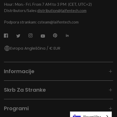
Hour: Mon.- Fri. From 7 AM to 3 PM
(CET, UTC+2)
Distributors/Sales:
distribution@laifentech.com
Podpora strankam: csteam@laifentech.com
Evropa Angleščina / € EUR
Informacije
Skrb Za Stranke
Programi
Slovenščina