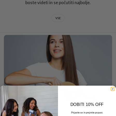
boste videti in se počutiti najbolje.
VSE
DOBITI 10% OFF
DECEMBER 22 2025
Prijavite se in prejmite popust.