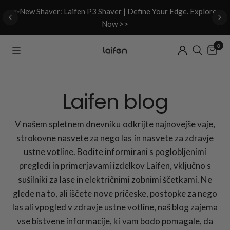
d
✨New Shaver: Laifen P3 Shaver | Define Your Edge. Explore
Now >>
0
Laifen blog
V našem spletnem dnevniku odkrijte najnovejše vaje,
strokovne nasvete za nego las in nasvete za zdravje
ustne votline. Bodite informirani s poglobljenimi
pregledi in primerjavami izdelkov Laifen, vključno s
sušilniki za lase in električnimi zobnimi ščetkami. Ne
glede na to, ali iščete nove pričeske, postopke za nego
las ali vpogled v zdravje ustne votline, naš blog zajema
vse bistvene informacije, ki vam bodo pomagale, da