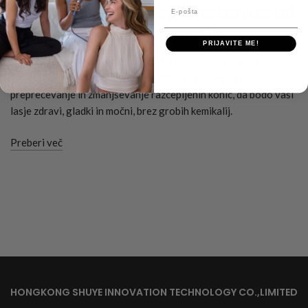
Kako popraviti razcepljene konice: od
E-pošta
preprečevanja do popravila
PRIJAVITE ME!
Naučite se, kako naravno odpraviti razcepljene konice z
enostavnimi domačimi sredstvi. Odkrijte nasvete za
preprečevanje in zmanjševanje razcepljenih konic, da bodo vaši
lasje zdravi, gladki in močni, brez grobih kemikalij.
Preberi več
HONGKONG SHUYE INNOVATION TECHNOLOGY CO.,LIMITED