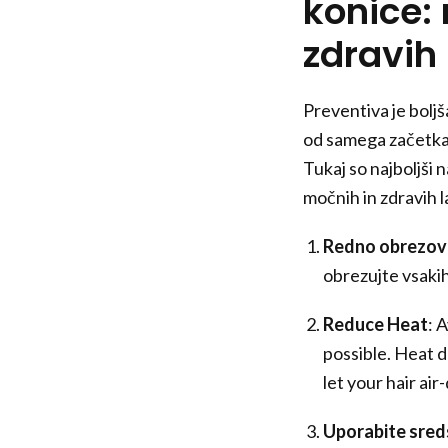
konice: 
zdravih 
Preventiva je boljš
od samega začetka,
Tukaj so najboljši 
močnih in zdravih l
Redno obrezov
obrezujte vsakih
Reduce Heat
: 
possible. Heat dr
let your hair air
Uporabite sred