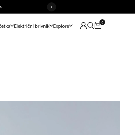
>
0
četka
Električni brivnik
Explore