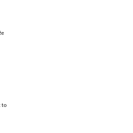
že
t to