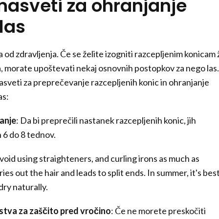
nasveti za ohranjanje
las
a od zdravljenja. Če se želite izogniti razcepljenim konicam 
 morate upoštevati nekaj osnovnih postopkov za nego las.
nasveti za preprečevanje razcepljenih konic in ohranjanje
as:
anje
: Da bi preprečili nastanek razcepljenih konic, jih
 6 do 8 tednov.
Avoid using straighteners, and curling irons as much as
ies out the hair and leads to split ends. In summer, it's bes
-dry naturally.
stva za zaščito pred vročino
: Če ne morete preskočiti