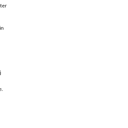
 ter
in
j
e.