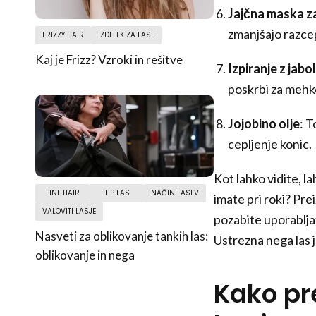
Jajčna maska za
zmanjšajo razce
FRIZZY HAIR
IZDELEK ZA LASE
Kaj je Frizz? Vzroki in rešitve
Izpiranje z jab
poskrbi za mehk
Jojobino olje
: T
cepljenje konic.
Kot lahko vidite, la
FINE HAIR
TIP LAS
NAČIN LASEV
imate pri roki? Pre
VALOVITI LASJE
pozabite uporabljat
Nasveti za oblikovanje tankih las:
Ustrezna nega las 
oblikovanje in nega
Kako pr