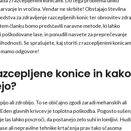
pada z razcepljenimi konicami. Do tega problema lahko
barvanje in vročina. Vendar ne skrbite! Obstajajo številna
dstva za zdravljenje razcepljenih konic ter obnovitev zdra
V tem članku bomo predstavili naravne metode, ki lahko
 poškodovane lase, in ponudili nasvete za preprečevanje
ihodnosti. Se sprašujete, kaj storiti z razcepljenimi konicam
? Imamo odgovore!
azcepljene konice in kako
jo?
pijo ali zdrobijo. To se običajno zgodi zaradi mehanskih ali
Eden glavnih krivcev je toplotna poškodba. Pogosto sušen
e las lahko povzroči, da postanejo zelo suhi in lomljivi. Hudi
lase ali nepravilne tehnike krtačenja prav tako sčasoma