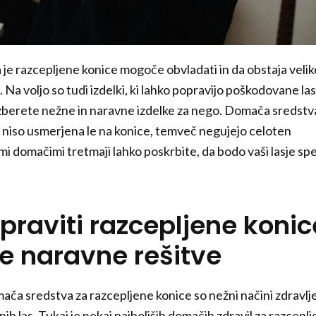
 je razcepljene konice mogoče obvladati in da obstaja velik
Na voljo so tudi izdelki, ki lahko popravijo poškodovane las
berete nežne in naravne izdelke za nego. Domača sredstv
 niso usmerjena le na konice, temveč negujejo celoten
mi domačimi tretmaji lahko poskrbite, da bodo vaši lasje sp
praviti razcepljene konic
še naravne rešitve
ača sredstva za razcepljene konice so nežni načini zdravlj
h las. Tukaj je nekaj najboljših domačih zdravil za razcepl