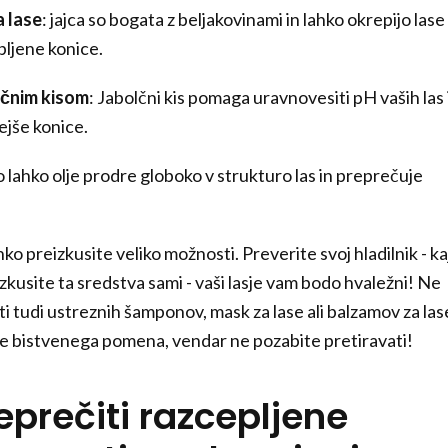
 lase
: jajca so bogata z beljakovinami in lahko okrepijo lase
pljene konice.
olčnim kisom
: Jabolčni kis pomaga uravnovesiti pH vaših las 
ejše konice.
o lahko olje prodre globoko v strukturo las in preprečuje
hko preizkusite veliko možnosti. Preverite svoj hladilnik - ka
izkusite ta sredstva sami - vaši lasje vam bodo hvaležni! Ne
i tudi ustreznih šamponov, mask za lase ali balzamov za las
je bistvenega pomena, vendar ne pozabite pretiravati!
eprečiti razcepljene