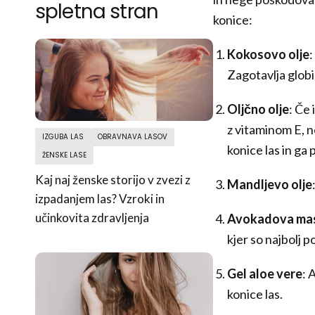
spletna stran
konice:
Kokosovo olje
:
Zagotavlja globi
Oljčno olje
: Če 
z vitaminom E, n
IZGUBA LAS
OBRAVNAVA LASOV
konice las in ga 
ŽENSKE LASE
Kaj naj ženske storijo v zvezi z
Mandljevo olje
izpadanjem las? Vzroki in
učinkovita zdravljenja
Avokadova ma
kjer so najbolj p
Gel aloe vere
: 
konice las.