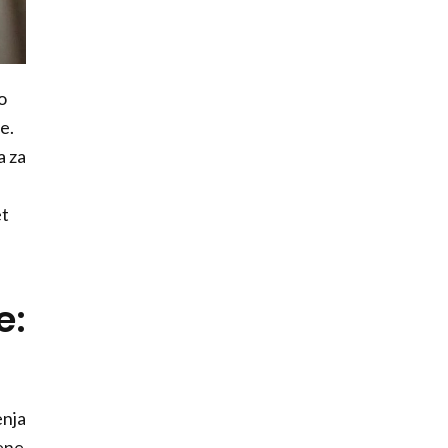
o
e.
a za
et
e:
enja
jene