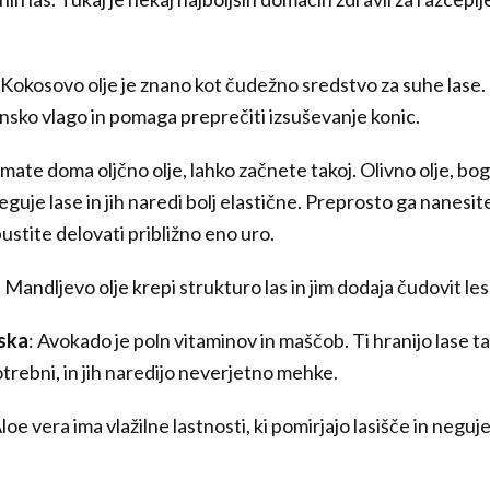
 Kokosovo olje je znano kot čudežno sredstvo za suhe lase.
nsko vlago in pomaga preprečiti izsuševanje konic.
imate doma oljčno olje, lahko začnete takoj. Olivno olje, bo
eguje lase in jih naredi bolj elastične. Preprosto ga nanesit
pustite delovati približno eno uro.
: Mandljevo olje krepi strukturo las in jim dodaja čudovit les
ska
: Avokado je poln vitaminov in maščob. Ti hranijo lase t
otrebni, in jih naredijo neverjetno mehke.
Aloe vera ima vlažilne lastnosti, ki pomirjajo lasišče in neguj