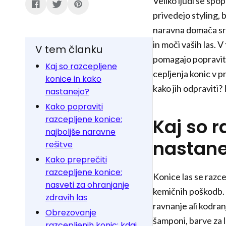
Veliko ljudi se spo
privedejo styling, 
naravna domača sre
in moči vaših las. 
V tem članku
pomagajo popraviti
Kaj so razcepljene
cepljenja konic v pr
konice in kako
kako jih odpraviti
nastanejo?
Kako popraviti
razcepljene konice:
Kaj so r
najboljše naravne
nastane
rešitve
Kako preprečiti
razcepljene konice:
Konice las se razce
nasveti za ohranjanje
kemičnih poškodb. 
zdravih las
ravnanje ali kodranj
Obrezovanje
šamponi, barve za 
razcepljenih konic: kdaj