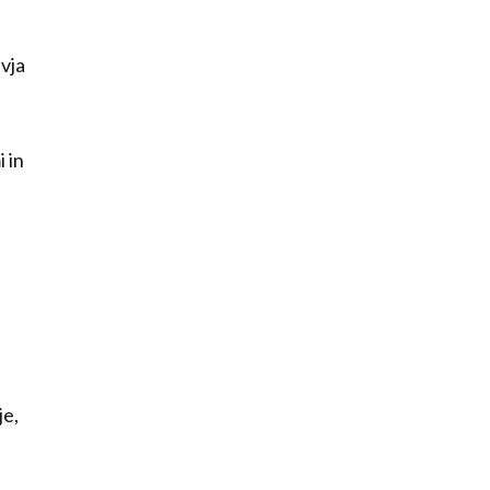
vja
i in
je,