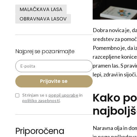
MALAČKAVA LASA
OBRAVNAVA LASOV
Dobra novica je, da
sredstev za pomoč. 
Pomembno je, da iz
Najprej se pozanimajte
razcepljene konice
pramen las. S pravi
E-pošta
lepi, zdravi in sijoči.
Prijavite se
Kako po
Strinjam se s
pogoji uporabe
in
politiko zasebnosti
.
najbolj
Naravna olja in dom
Priporočena
in nege poškodovani