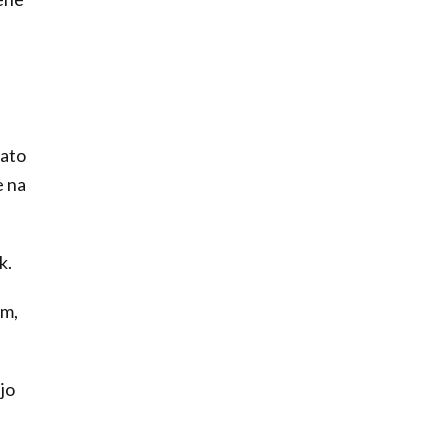
gato
e na
k.
am,
ejo