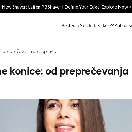
✨New Shaver: Laifen P3 Shaver | Define Your Edge. Explore Now >
Best Sale
Sušilnik za lase
Zobna š
od preprečevanja do popravila
ne konice: od preprečevanja