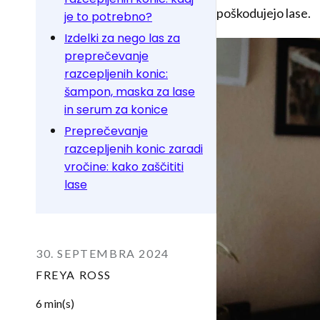
poškodujejo lase.
je to potrebno?
Izdelki za nego las za
preprečevanje
razcepljenih konic:
šampon, maska za lase
in serum za konice
Preprečevanje
razcepljenih konic zaradi
vročine: kako zaščititi
lase
30. SEPTEMBRA 2024
FREYA ROSS
6 min(s)