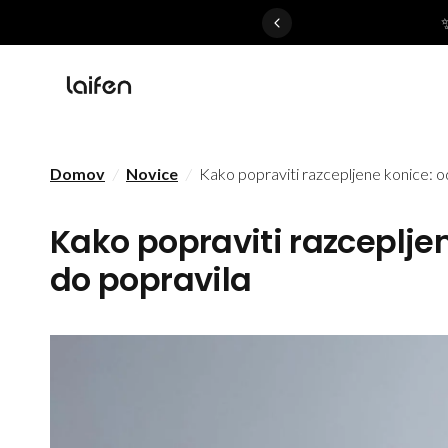
 gentle for everyone>>
Domov
/
Novice
/
Kako popraviti razcepljene konice: 
Kako popraviti razceplje
do popravila