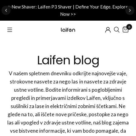
d
✨New Shaver: Laifen P3 Shaver | Define Your Edge. Explore
Now >>
0
Laifen blog
V našem spletnem dnevniku odkrijte najnovejše vaje,
strokovne nasvete za nego las in nasvete za zdravje
ustne votline. Bodite informirani s poglobljenimi
pregledi in primerjavami izdelkov Laifen, vključno s
sušilniki za lase in električnimi zobnimi ščetkami. Ne
glede na to, ali iščete nove pričeske, postopke za nego
las ali vpogled v zdravje ustne votline, naš blog zajema
vse bistvene informacije, ki vam bodo pomagale, da