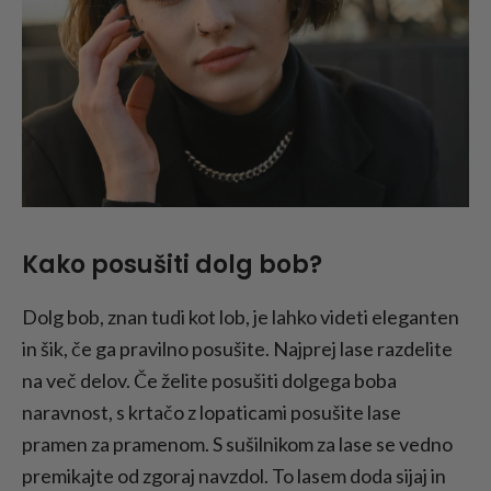
Kako posušiti dolg bob?
Dolg bob, znan tudi kot lob, je lahko videti eleganten
in šik, če ga pravilno posušite. Najprej lase razdelite
na več delov. Če želite posušiti dolgega boba
naravnost, s krtačo z lopaticami posušite lase
pramen za pramenom. S sušilnikom za lase se vedno
premikajte od zgoraj navzdol. To lasem doda sijaj in