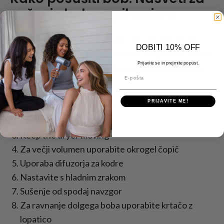
sušenje boba s pihanjem
Pri sušenju bobov upoštevajte nekaj pomembnih
DOBITI 10% OFF
nasvetov. Ne glede na to, ali imate večplasten, raven
Prijavite se in prejmite popust.
ali kodrast bob, morate vedno upoštevati naslednje
E-pošta
nasvete:
PRIJAVITE ME!
Uporaba toplotne zaščite
Razdelite lase na dele
Keep the dryer moving
Za večji volumen uporabite okrogel čopič
Uporaba difuzorja za kodre
Nastavite s hladnim zrakom
Sušenje od spodaj navzgor
Za ravnanje dolgega boba uporabite krtačo z
lopatico