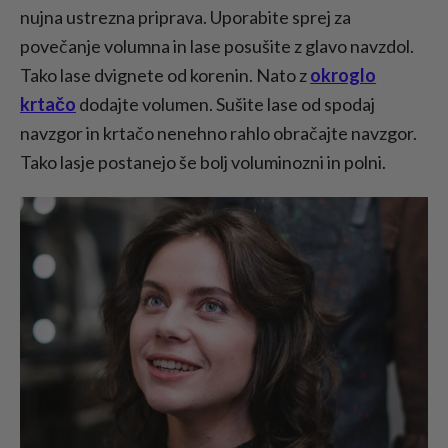
nujna ustrezna priprava. Uporabite sprej za
povečanje volumna in lase posušite z glavo navzdol.
Tako lase dvignete od korenin. Nato z
okroglo
krtačo
dodajte volumen. Sušite lase od spodaj
navzgor in krtačo nenehno rahlo obračajte navzgor.
Tako lasje postanejo še bolj voluminozni in polni.