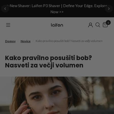
d
✨New Shaver: Laifen P3 Shaver | Define Your Edge. Explore
Now >>
0
/
/
Kako pravilno posušiti bob? Nasveti za večji volumen
Domov
Novice
Kako pravilno posušiti bob?
Nasveti za večji volumen