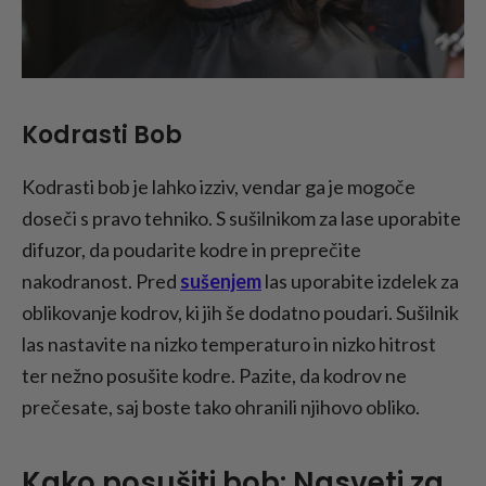
Kodrasti Bob
Kodrasti bob je lahko izziv, vendar ga je mogoče
doseči s pravo tehniko. S sušilnikom za lase uporabite
difuzor, da poudarite kodre in preprečite
nakodranost. Pred
sušenjem
las uporabite izdelek za
oblikovanje kodrov, ki jih še dodatno poudari. Sušilnik
las nastavite na nizko temperaturo in nizko hitrost
ter nežno posušite kodre. Pazite, da kodrov ne
prečesate, saj boste tako ohranili njihovo obliko.
Kako posušiti bob: Nasveti za