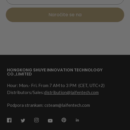
Naročite se na
HONGKONG SHUYE INNOVATION TECHNOLOGY
CO.,LIMITED
Hour: Mon.- Fri. From 7 AM to 3 PM
(CET, UTC+2)
Distributors/Sales:
distribution@laifentech.com
Podpora strankam: csteam@laifentech.com