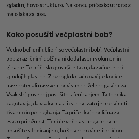
zgladi njihovo strukturo. Na koncu pričesko utrdite z
malo laka za lase.
Kako posušiti večplastni bob?
Vedno bolj priljubljeni so večplastni bobi. Večplastni
bob z različnimi dolžinami doda lasem volumen in
gibanje. To pričesko posušite tako, da začnete pri
spodnjih plasteh. Z okroglo krtačo navijte konice
navznoter ali navzven, odvisno od želenega videza.
Vsak sloj posebej posušite s feniranjem. Ta tehnika
zagotavlja, da vsaka plast izstopa, zato je bob videti
živahen in poln gibanja. Ta pričeska je odlična za
vsako priložnost. Tudi če večplastnega boba ne
posušite s feniranjem, bo še vedno videti odlično.