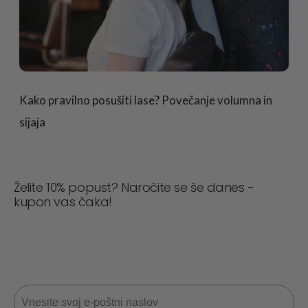
Kako pravilno posušiti lase? Povečanje volumna in
sijaja
Želite 10% popust? Naročite se še danes -
kupon vas čaka!
Nikoli ne zamudite posla! Pridružite se zdaj za
posodobitve, nasvete o slogu in 10 % popusta na
naslednje naročilo. 📩
E-pošta