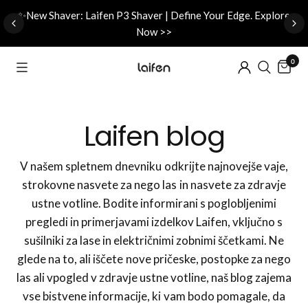
d
✨New Shaver: Laifen P3 Shaver | Define Your Edge. Explore
Now >>
0
Laifen blog
V našem spletnem dnevniku odkrijte najnovejše vaje,
strokovne nasvete za nego las in nasvete za zdravje
ustne votline. Bodite informirani s poglobljenimi
pregledi in primerjavami izdelkov Laifen, vključno s
sušilniki za lase in električnimi zobnimi ščetkami. Ne
glede na to, ali iščete nove pričeske, postopke za nego
las ali vpogled v zdravje ustne votline, naš blog zajema
vse bistvene informacije, ki vam bodo pomagale, da