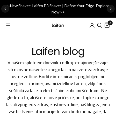
d
✨New Shaver: Laifen P3 Shaver | Define Your Edge. Explore
Now >>
0
Laifen blog
V našem spletnem dnevniku odkrijte najnovejše vaje,
strokovne nasvete za nego las in nasvete za zdravje
ustne votline. Bodite informirani s poglobljenimi
pregledi in primerjavami izdelkov Laifen, vključno s
sušilniki za lase in električnimi zobnimi ščetkami. Ne
glede na to, ali iščete nove pričeske, postopke za nego
las ali vpogled v zdravje ustne votline, naš blog zajema
vse bistvene informacije, ki vam bodo pomagale, da