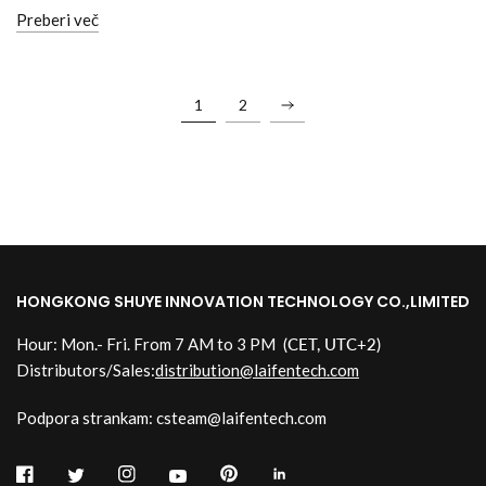
Preberi več
1
2
HONGKONG SHUYE INNOVATION TECHNOLOGY CO.,LIMITED
Hour: Mon.- Fri. From 7 AM to 3 PM
(CET, UTC+2)
Distributors/Sales:
distribution@laifentech.com
Podpora strankam: csteam@laifentech.com