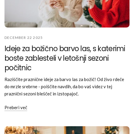
DECEMBER 22 2025
Ideje za božično barvo las, s katerimi
boste zablesteli v letošnji sezoni
počitnic
Raziščite praznične ideje za barvo las za božič! Od živo rdeče
do mrzle srebrne - poiščite navdih, da bo vaš videz v tej
praznični sezoni bleščeč in izstopajoč.
Preberi več