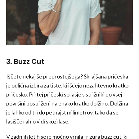
3. Buzz Cut
Iščete nekaj še preprostejšega? Skrajšana pričeska
je odlična izbira za tiste, ki iščejo nezahtevno kratko
pričesko. Pri tej pričeski so lasje s strižniki po vsej
površini postriženi na enako kratko dolžino. Dolžina
je lahko od tri do petnajst milimetrov, tako da se
lasišče rahlo vidi skozi lase.
V zadnjih letih se je močno vrnila frizura buzz cut, ki