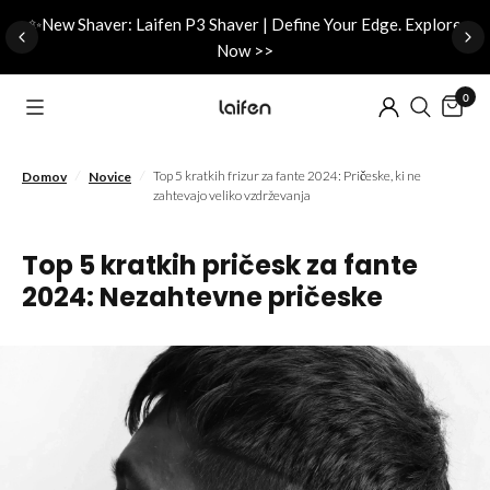
d
✨New Shaver: Laifen P3 Shaver | Define Your Edge. Explore
Now >>
0
/
/
Top 5 kratkih frizur za fante 2024: Pričeske, ki ne
Domov
Novice
zahtevajo veliko vzdrževanja
Top 5 kratkih pričesk za fante
2024: Nezahtevne pričeske