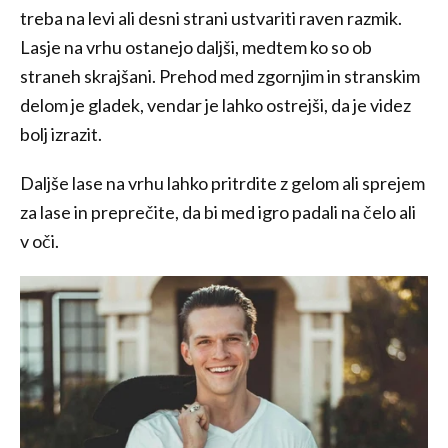
treba na levi ali desni strani ustvariti raven razmik.
Lasje na vrhu ostanejo daljši, medtem ko so ob
straneh skrajšani. Prehod med zgornjim in stranskim
delom je gladek, vendar je lahko ostrejši, da je videz
bolj izrazit.
Daljše lase na vrhu lahko pritrdite z gelom ali sprejem
za lase in preprečite, da bi med igro padali na čelo ali
v oči.