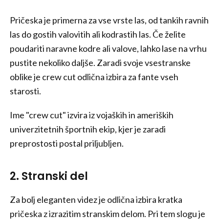
Pričeska je primerna za vse vrste las, od tankih ravnih
las do gostih valovitih ali kodrastih las. Če želite
poudariti naravne kodre ali valove, lahko lase na vrhu
pustite nekoliko daljše. Zaradi svoje vsestranske
oblike je crew cut odlična izbira za fante vseh
starosti.
Ime "crew cut" izvira iz vojaških in ameriških
univerzitetnih športnih ekip, kjer je zaradi
preprostosti postal priljubljen.
2. Stranski del
Za bolj eleganten videz je odlična izbira kratka
pričeska z izrazitim stranskim delom. Pri tem slogu je