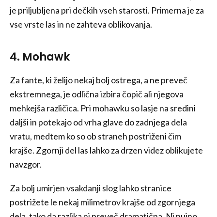
je priljubljena pri dečkih vseh starosti. Primerna je za
vse vrste las in ne zahteva oblikovanja.
4. Mohawk
Za fante, ki želijo nekaj bolj ostrega, a ne preveč
ekstremnega, je odlična izbira čopič ali njegova
mehkejša različica. Pri mohawku so lasje na sredini
daljši in potekajo od vrha glave do zadnjega dela
vratu, medtem ko so ob straneh postriženi čim
krajše. Zgornji del las lahko za drzen videz oblikujete
navzgor.
Za bolj umirjen vsakdanji slog lahko stranice
postrižete le nekaj milimetrov krajše od zgornjega
dela, tako da razlika ni preveč dramatična. Ni nujno,