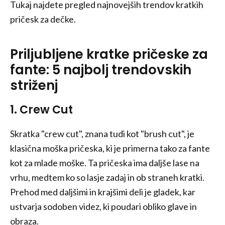
Tukaj najdete pregled najnovejših trendov kratkih
pričesk za dečke.
Priljubljene kratke pričeske za
fante: 5 najbolj trendovskih
striženj
1. Crew Cut
Skratka "crew cut", znana tudi kot "brush cut", je
klasična moška pričeska, ki je primerna tako za fante
kot za mlade moške. Ta pričeska ima daljše lase na
vrhu, medtem ko so lasje zadaj in ob straneh kratki.
Prehod med daljšimi in krajšimi deli je gladek, kar
ustvarja sodoben videz, ki poudari obliko glave in
obraza.