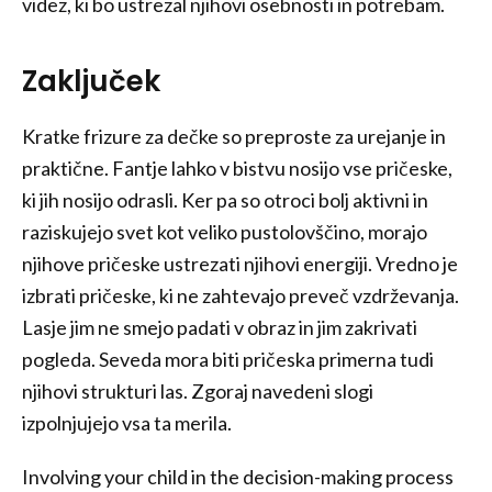
videz, ki bo ustrezal njihovi osebnosti in potrebam.
Zaključek
Kratke frizure za dečke so preproste za urejanje in
praktične. Fantje lahko v bistvu nosijo vse pričeske,
ki jih nosijo odrasli. Ker pa so otroci bolj aktivni in
raziskujejo svet kot veliko pustolovščino, morajo
njihove pričeske ustrezati njihovi energiji. Vredno je
izbrati pričeske, ki ne zahtevajo preveč vzdrževanja.
Lasje jim ne smejo padati v obraz in jim zakrivati
pogleda. Seveda mora biti pričeska primerna tudi
njihovi strukturi las. Zgoraj navedeni slogi
izpolnjujejo vsa ta merila.
Involving your child in the decision-making process