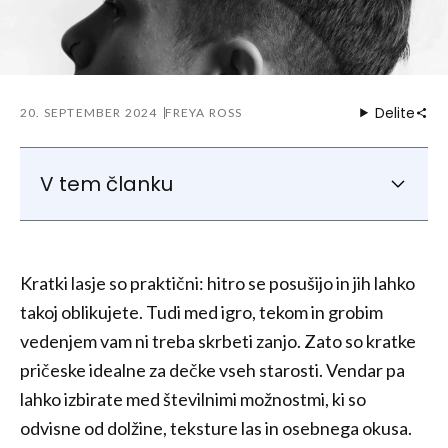
Delite
20. SEPTEMBER 2024
FREYA ROSS
V tem članku
Priljubljene kratke pričeske za fante: 5
najbolj trendovskih striženj
Kratki lasje so praktični: hitro se posušijo in jih lahko
1. Crew Cut
takoj oblikujete. Tudi med igro, tekom in grobim
2. Stranski del
vedenjem vam ni treba skrbeti zanjo. Zato so kratke
3. Buzz Cut
pričeske idealne za dečke vseh starosti. Vendar pa
4. Mohawk
lahko izbirate med številnimi možnostmi, ki so
5. Podrezovanje
odvisne od dolžine, teksture las in osebnega okusa.
Zaključek