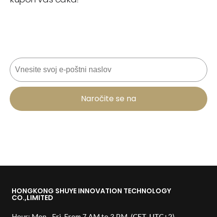
Nikoli ne zamudite posla! Pridružite se zdaj za
posodobitve, nasvete o slogu in 10 % popusta na
naslednje naročilo. 📩
E-pošta
Naročite se na
HONGKONG SHUYE INNOVATION TECHNOLOGY
CO.,LIMITED
Hour: Mon.- Fri. From 7 AM to 3 PM
(CET, UTC+2)