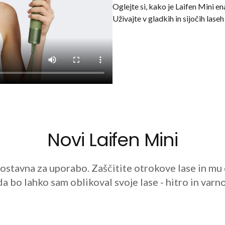
Oglejte si, kako je Laifen Mini ena
Uživajte v gladkih in sijočih lase
Novi Laifen Mini
nostavna za uporabo. Zaščitite otrokove lase in mu
da bo lahko sam oblikoval svoje lase - hitro in varno