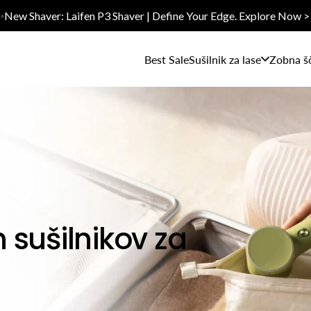
✨New Shaver: Laifen P3 Shaver | Define Your Edge. Explore Now >
Best Sale
Sušilnik za lase
Zobna š
h sušilnikov za