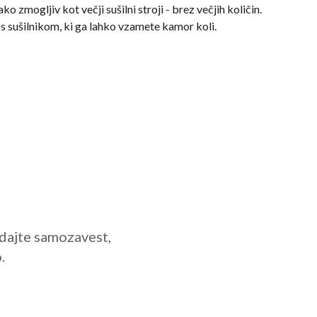
ko zmogljiv kot večji sušilni stroji - brez večjih količin.
h s sušilnikom, ki ga lahko vzamete kamor koli.
 dajte samozavest,
.