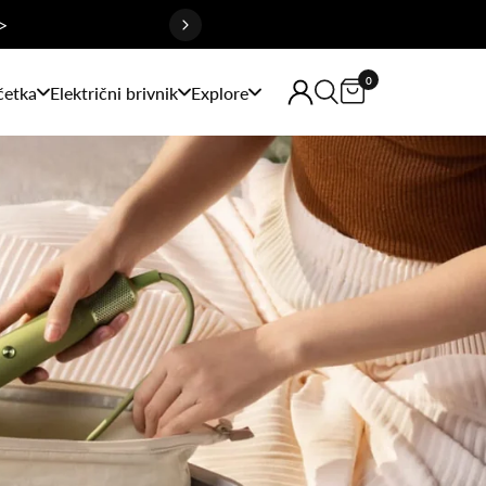
>
0
četka
Električni brivnik
Explore