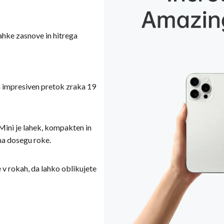
lahke zasnove in hitrega
a impresiven pretok zraka 19
 Mini je lahek, kompakten in
 na dosegu roke.
e v rokah, da lahko oblikujete