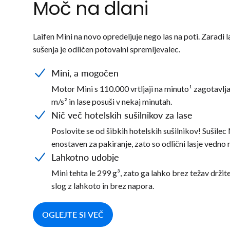
Moč na dlani
Laifen Mini na novo opredeljuje nego las na poti. Zaradi 
sušenja je odličen potovalni spremljevalec.
Mini, a mogočen
Motor Mini s 110.000 vrtljaji na minuto¹ zagotavlj
m/s² in lase posuši v nekaj minutah.
Nič več hotelskih sušilnikov za lase
Poslovite se od šibkih hotelskih sušilnikov! Sušilec
enostaven za pakiranje, zato so odlični lasje vedno
Lahkotno udobje
Mini tehta le 299 g³, zato ga lahko brez težav držit
slog z lahkoto in brez napora.
OGLEJTE SI VEČ