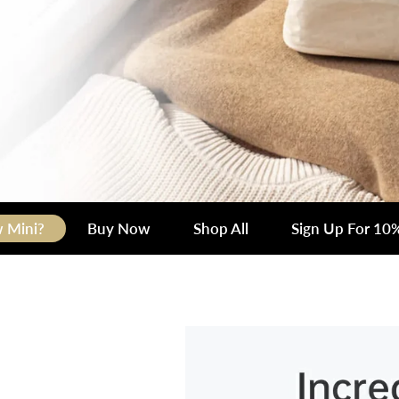
 Mini?
Buy Now
Shop All
Sign Up For 10