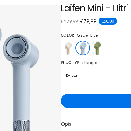
Laifen Mini - Hitri
€79,99
€129,99
€50,00
COLOR
Glacier Blue
PLUG TYPE
Europe
Opis