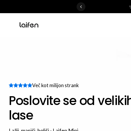
 gentle for everyone>>
Več kot milijon strank
Poslovite se od veliki
lase
Lažji, manjši, boljši - Laifen Mini