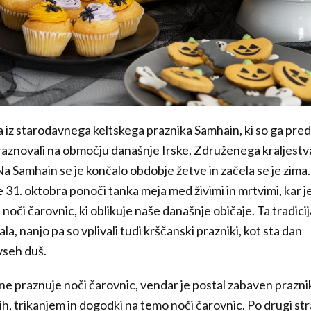
a iz starodavnega keltskega praznika Samhain, ki so ga pred
praznovali na območju današnje Irske, Združenega kraljestva
a Samhain se je končalo obdobje žetve in začela se je zima.
je 31. oktobra ponoči tanka meja med živimi in mrtvimi, kar j
noči čarovnic, ki oblikuje naše današnje običaje. Ta tradicij
jala, nanjo pa so vplivali tudi krščanski prazniki, kot sta dan
vseh duš.
ne praznuje noči čarovnic, vendar je postal zabaven prazni
h, trikanjem in dogodki na temo noči čarovnic. Po drugi str