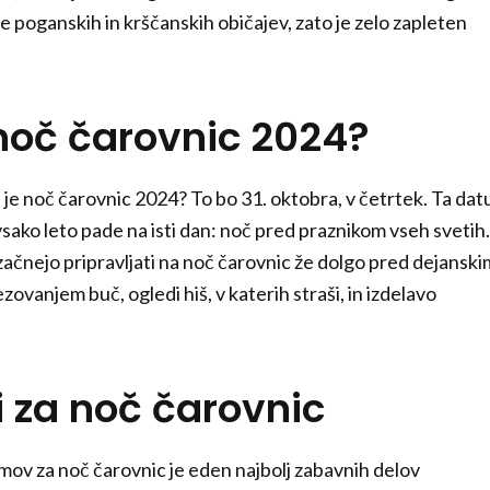
ce poganskih in krščanskih običajev, zato je zelo zapleten
 noč čarovnic 2024?
 je noč čarovnic 2024? To bo 31. oktobra, v četrtek. Ta da
vsako leto pade na isti dan: noč pred praznikom vseh svetih.
začnejo pripravljati na noč čarovnic že dolgo pred dejanski
ezovanjem buč, ogledi hiš, v katerih straši, in izdelavo
 za noč čarovnic
umov za noč čarovnic je eden najbolj zabavnih delov