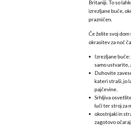
Britaniji. To so lah
izrezljane buče, ok
prazničen.
Če želite svoj dom 
okrasitev za noč č
Izrezljane buče: 
samo ustvarite, 
Duhovite zavese i
kateri straši, jo
pajčevine.
Srhljiva osvetlit
luči ter stroj za
okostnjaki in str
zagotovo očarajo