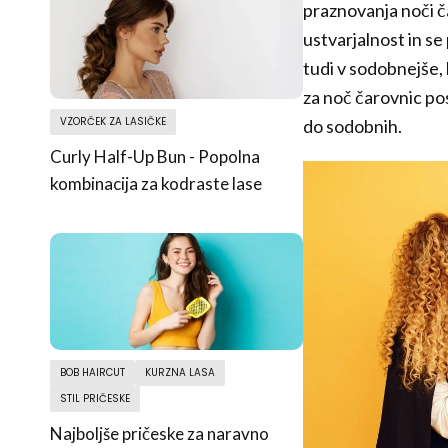
praznovanja noči ča
ustvarjalnost in se
tudi v sodobnejše, k
za noč čarovnic pos
VZORČEK ZA LASIČKE
do sodobnih.
Curly Half-Up Bun - Popolna
kombinacija za kodraste lase
BOB HAIRCUT
KURZNA LASA
STIL PRIČESKE
Najboljše pričeske za naravno