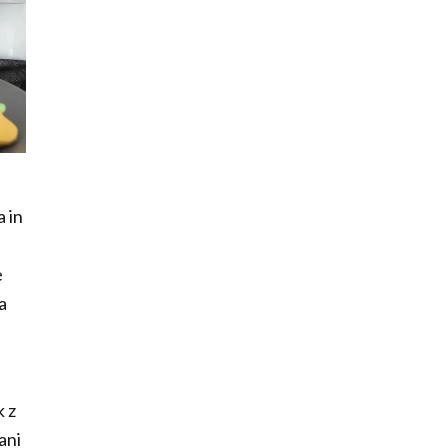
 in
e
a
k z
ani