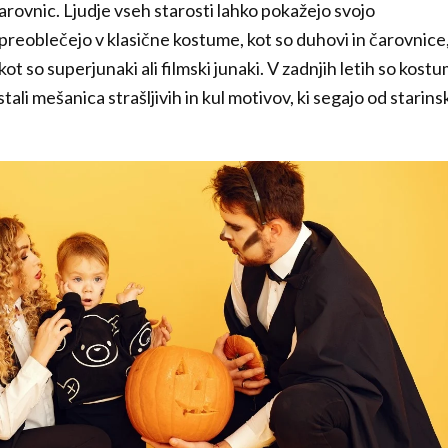
rovnic. Ljudje vseh starosti lahko pokažejo svojo
 preoblečejo v klasične kostume, kot so duhovi in čarovnice
ot so superjunaki ali filmski junaki. V zadnjih letih so kostu
tali mešanica strašljivih in kul motivov, ki segajo od starins