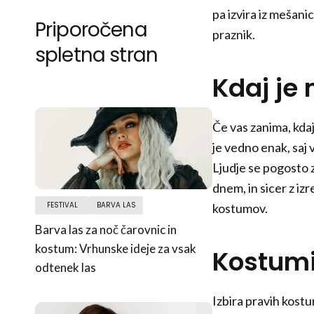
pa izvira iz mešani
Priporočena
praznik.
spletna stran
Kdaj je
Če vas zanima, kdaj
je vedno enak, saj 
Ljudje se pogosto 
dnem, in sicer z izr
FESTIVAL
BARVA LAS
kostumov.
Barva las za noč čarovnic in
kostum: Vrhunske ideje za vsak
Kostumi
odtenek las
Izbira pravih kost