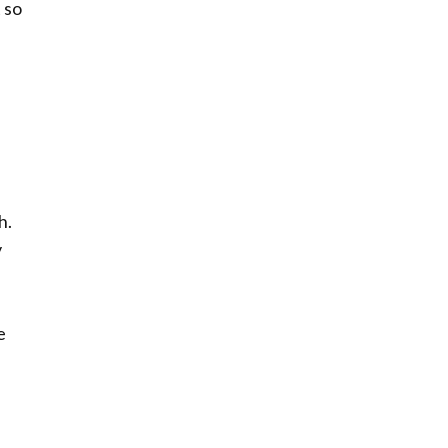
t so
h.
v
e