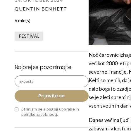
QUENTIN BENNETT
6 min(s)
FESTIVAL
Noč čarovnic izhaj
več kot 2000 leti 
Najprej se pozanimajte
severne Francije. N
Kelti so menili, da 
E-pošta
dalo bogato ozadje 
Prijavite se
se je z leti spremin
vseh svetih in dan 
Strinjam se s
pogoji uporabe
in
politiko zasebnosti
.
Danes večina ljudi 
zabavami v kostumi