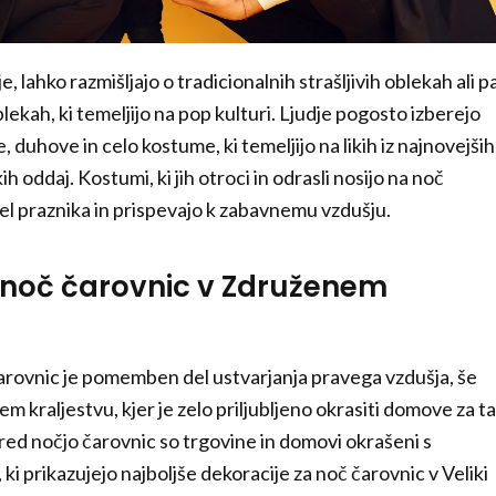
je, lahko razmišljajo o tradicionalnih strašljivih oblekah ali p
ekah, ki temeljijo na pop kulturi. Ljudje pogosto izberejo
, duhove in celo kostume, ki temeljijo na likih iz najnovejših
kih oddaj. Kostumi, ki jih otroci in odrasli nosijo na noč
del praznika in prispevajo k zabavnemu vzdušju.
 noč čarovnic v Združenem
arovnic je pomemben del ustvarjanja pravega vzdušja, še
 kraljestvu, kjer je zelo priljubljeno okrasiti domove za ta
red nočjo čarovnic so trgovine in domovi okrašeni s
, ki prikazujejo najboljše dekoracije za noč čarovnic v Veliki