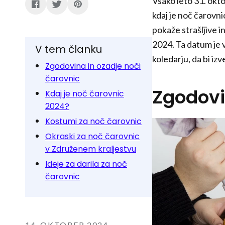
Vsako leto 31. okto
kdaj je noč čarovnic
pokaže strašljive i
2024. Ta datum je v
V tem članku
koledarju, da bi izv
Zgodovina in ozadje noči
čarovnic
Zgodovi
Kdaj je noč čarovnic
2024?
Kostumi za noč čarovnic
Okraski za noč čarovnic
v Združenem kraljestvu
Ideje za darila za noč
čarovnic
14. OKTOBER 2024