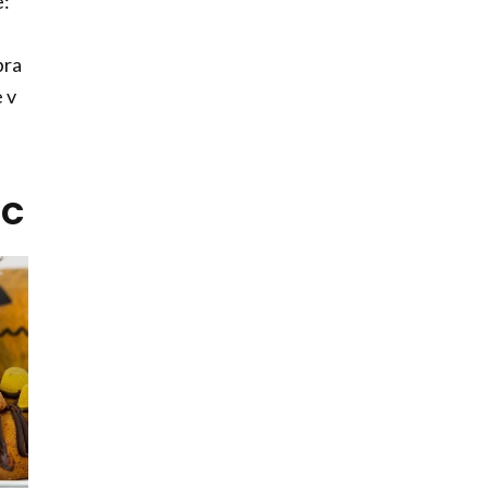
e:
bra
 v
ic