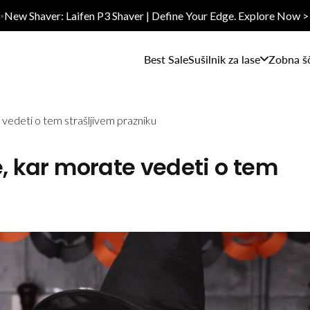
✨New Shaver: Laifen P3 Shaver | Define Your Edge. Explore Now >
Best Sale
Sušilnik za lase
Zobna š
 vedeti o tem strašljivem prazniku
e, kar morate vedeti o tem