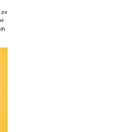
, pa
mi
kih