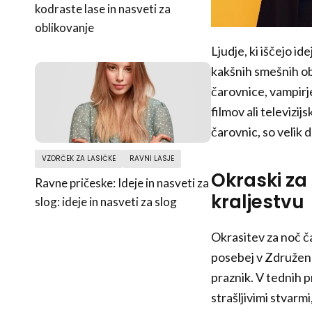
kodraste lase in nasveti za
oblikovanje
Ljudje, ki iščejo ide
kakšnih smešnih obl
čarovnice, vampirje
filmov ali televizijs
čarovnic, so velik 
VZORČEK ZA LASIČKE
RAVNI LASJE
Okraski za
Ravne pričeske: Ideje in nasveti za
kraljestvu
slog: ideje in nasveti za slog
Okrasitev za noč č
posebej v Združenem
praznik. V tednih p
strašljivimi stvarmi