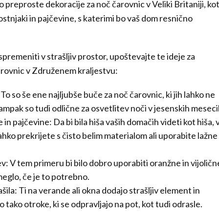
ko preproste dekoracije za noč čarovnic v Veliki Britaniji, ko
ostnjaki in pajčevine, s katerimi bo vaš dom resnično
spremeniti v strašljiv prostor, upoštevajte te ideje za
arovnic v Združenem kraljestvu:
To so še ene najljubše buče za noč čarovnic, ki jih lahko ne
ampak so tudi odlične za osvetlitev noči v jesenskih meseci
n pajčevine: Da bi bila hiša vaših domačih videti kot hiša, 
 lahko prekrijete s čisto belim materialom ali uporabite lažne
ev: V tem primeru bi bilo dobro uporabiti oranžne in vijoličn
 meglo, če je to potrebno.
ašila: Ti na verande ali okna dodajo strašljiv element in
 tako otroke, ki se odpravljajo na pot, kot tudi odrasle.