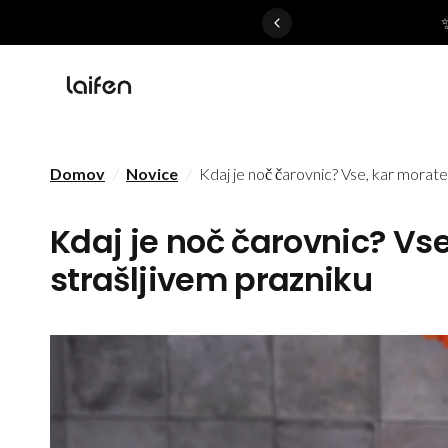
 gentle for everyone>>
Domov
/
Novice
/
Kdaj je noč čarovnic? Vse, kar morate
Kdaj je noč čarovnic? Vs
strašljivem prazniku