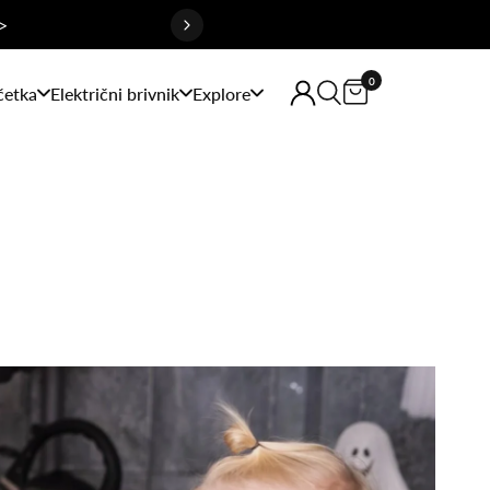
>
0
četka
Električni brivnik
Explore