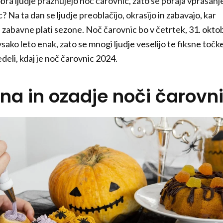
bra ljudje praznujejo noč čarovnic, zato se poraja vprašanj
? Na ta dan se ljudje preoblačijo, okrasijo in zabavajo, kar
n zabavne plati sezone. Noč čarovnic bo v četrtek, 31. okto
sako leto enak, zato se mnogi ljudje veselijo te fiksne točke
edeli, kdaj je noč čarovnic 2024.
na in ozadje noči čarovn