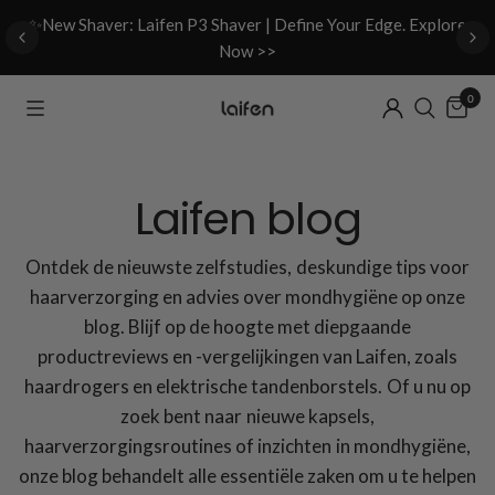
d
✨New Shaver: Laifen P3 Shaver | Define Your Edge. Explore
Now >>
0
Laifen blog
Ontdek de nieuwste zelfstudies, deskundige tips voor
haarverzorging en advies over mondhygiëne op onze
blog. Blijf op de hoogte met diepgaande
productreviews en -vergelijkingen van Laifen, zoals
haardrogers en elektrische tandenborstels. Of u nu op
zoek bent naar nieuwe kapsels,
haarverzorgingsroutines of inzichten in mondhygiëne,
onze blog behandelt alle essentiële zaken om u te helpen