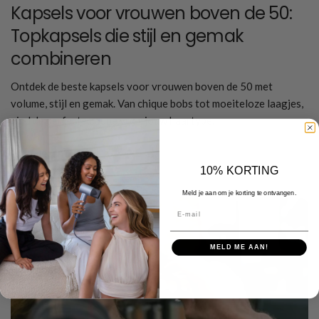
Kapsels voor vrouwen boven de 50:
Topkapsels die stijl en gemak
combineren
Ontdek de beste kapsels voor vrouwen boven de 50 met
volume, stijl en gemak. Van chique bobs tot moeiteloze laagjes,
vind de perfecte coupe voor jouw haartype.
Meer lezen
10% KORTING
Meld je aan om je korting te ontvangen.
E-mail
MELD ME AAN!