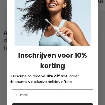
€74,99
Kopen
€169,99
Accessoires.
Essentiële accessoires
die perfect passen bij je favoriete
haardroger.
Inschrijven voor 10%
korting
Subscribe to receive
10% off
first-order
discounts & exclusive holiday offers.