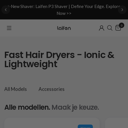
d
✨New Shaver: Laifen P3 Shaver | Define Your Edge. Explore
Now >>
0
Fast Hair Dryers - Ionic &
Lightweight
All Models
Accessories
Alle modellen.
Maak je keuze.