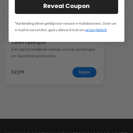
Reveal Coupon
*Aanbieding alleen geldig voor nieuwe e-mailabonnees. Door uw
e-mail te verzenden, gaat u akkoord met ons
privacybeleid
.
Laifen Opbergtas
Een gestroomlijnde reistas voor je wasdroger
en favoriete accessoire.
€23,99
Kopen