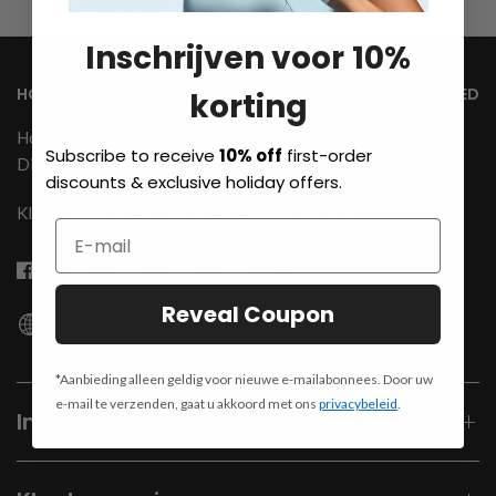
Inschrijven voor 10%
HONGKONG SHUYE INNOVATION TECHNOLOGY CO.,LIMITED
korting
Hour: Mon.- Fri. From 7 AM to 3 PM
(CET, UTC+2)
Subscribe to receive
10% off
first-order
Distributors/Sales:
distribution@laifentech.com
discounts & exclusive holiday offers.
Klantenondersteuning: csteam@laifentech.com
Reveal Coupon
Europa Engels / € EUR
*Aanbieding alleen geldig voor nieuwe e-mailabonnees. Door uw
e-mail te verzenden, gaat u akkoord met ons
privacybeleid
.
Informatie