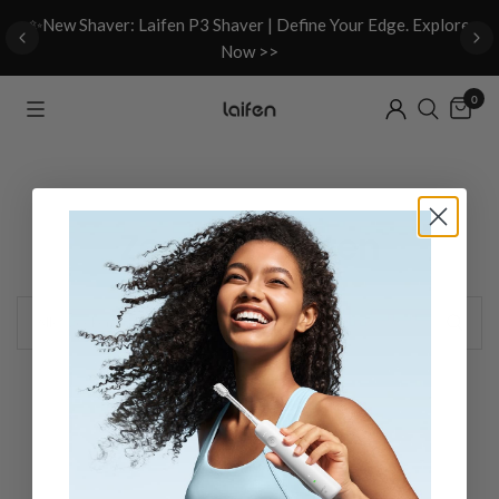
d
✨New Shaver: Laifen P3 Shaver | Define Your Edge. Explore
Now >>
0
Zoekresultaten