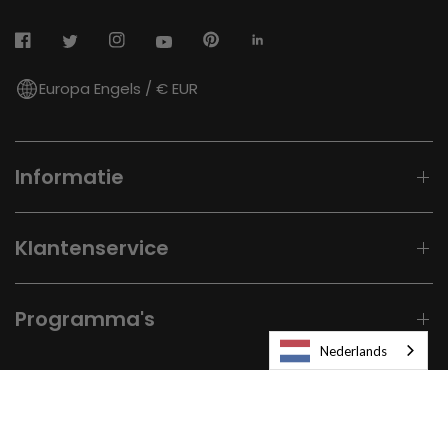
Europa Engels / € EUR
Informatie
Klantenservice
Programma's
Nederlands
© 2026
Laifen-EU.
All rights reserved.