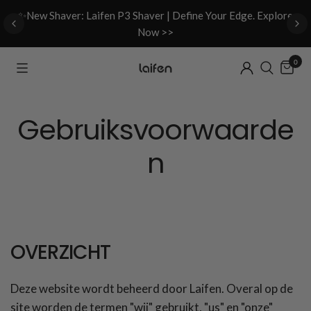
d
✨New Shaver: Laifen P3 Shaver | Define Your Edge. Explore
Now >>
0
Gebruiksvoorwaarde
n
OVERZICHT
Deze website wordt beheerd door Laifen. Overal op de
site worden de termen "wij" gebruikt,
"
us
"
en
"
onze
"