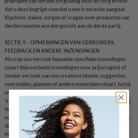
praktijken van derden zorgvuldig door en zorg ervoor
dat u deze begrijpt voordat u een transactie aangaat.
Klachten, claims, zorgen of vragen over producten van
derden moeten worden gericht aan de derde partij.
SECTIE 9 - OPMERKINGEN VAN GEBRUIKERS,
FEEDBACK EN ANDERE INZENDINGEN
Als u op ons verzoek bepaalde specifieke inzendingen
stuurt (bijvoorbeeld inzendingen voor prijsvragen) of
zonder verzoek van ons creatieve ideeën, suggesties,
voorstellen, plannen of andere materialen stuurt, hetzij
online, per e-mail, per post of anderszins (gezamenlijk
'opmerkingen' genoemd), gaat u ermee akkoord dat wij
te allen tijde en zonder beperkingen opmerkingen die u
naar ons stuurt, mogen bewerken, kopiëren, publiceren,
distribueren, vertalen en anderszins gebruiken in welk
medium dan ook. Wij zijn niet verplicht (1) om