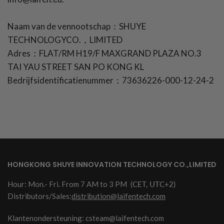
Naam van de vennootschap：SHUYE
TECHNOLOGYCO.，LIMITED
Adres：FLAT/RM H19/F MAXGRAND PLAZA NO.3
TAI YAU STREET SAN PO KONG KL
Bedrijfsidentificatienummer：73636226-000-12-24-2
HONGKONG SHUYE INNOVATION TECHNOLOGY CO.,LIMITED
Hour: Mon.- Fri. From 7 AM to 3 PM
(CET, UTC+2)
Distributors/Sales:
distribution@laifentech.com
Klantenondersteuning: csteam@laifentech.com