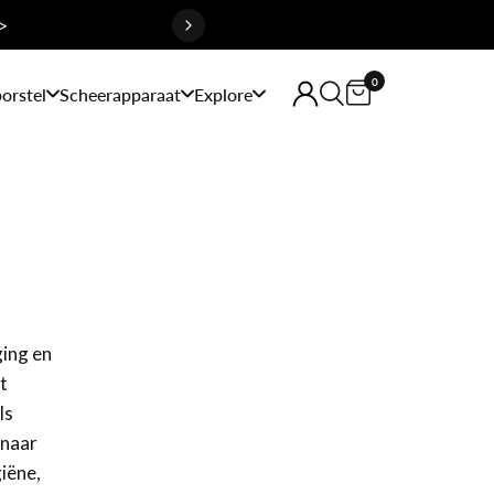
>
0
orstel
Scheerapparaat
Explore
ging en
t
ls
 naar
iëne,