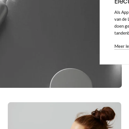
Elec
Als App
van de 
doen ge
tandenb
Meer l