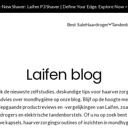
✨New Shaver: Laifen P3 Shaver | Define Your Edge. Explore Now >
Best Sale
Haardroger
Tandenb
Laifen blog
 de nieuwste zelfstudies, deskundige tips voor haarverzor
advies over mondhygiëne op onze blog. Blijf op de hoogte me
iepgaande productreviews en -vergelijkingen van Laifen, zoa
drogers en elektrische tandenborstels. Of u nu op zoek bent
we kapsels, haarverzorgingsroutines of inzichten in mondhyg