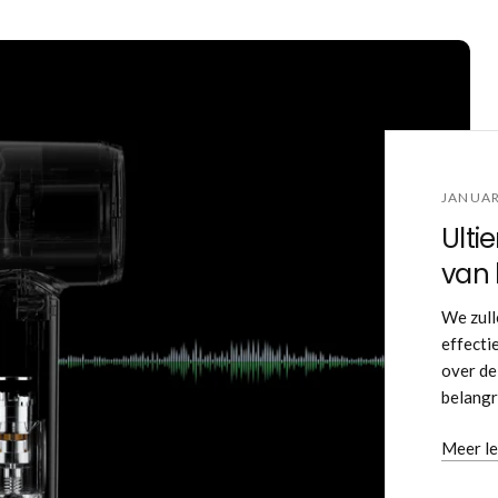
JANUAR
Ulti
van
We zull
effecti
over de
belangr
Meer l