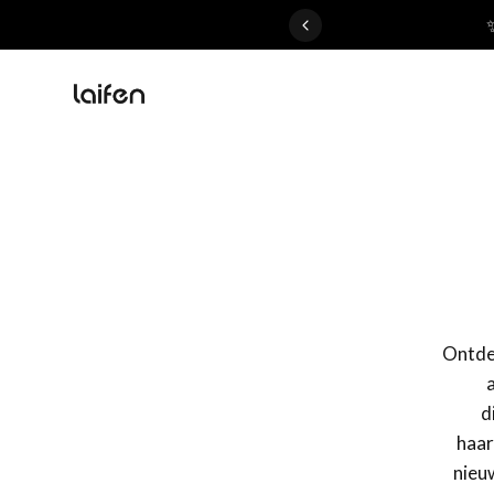
 gentle for everyone>>
Ontdek
d
haar
nieu