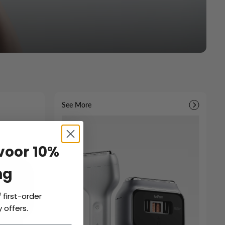
See More
 voor 10%
ng
f
first-order
 offers.