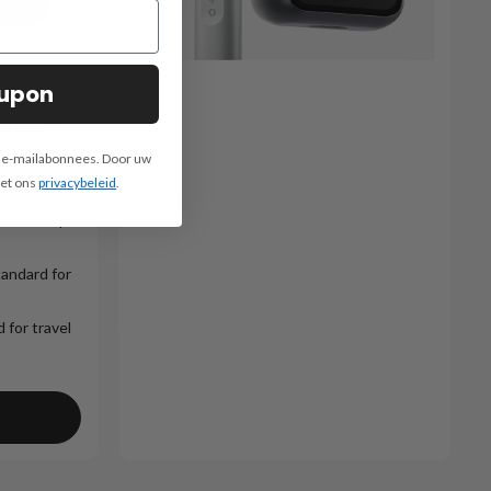
oupon
 Shaver
e e-mailabonnees. Door uw
met ons
privacybeleid
.
& Non-Slip
tandard for
 for travel