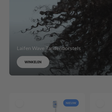
Laifen Wave Tandenborstels
WINKELEN
NIEUW