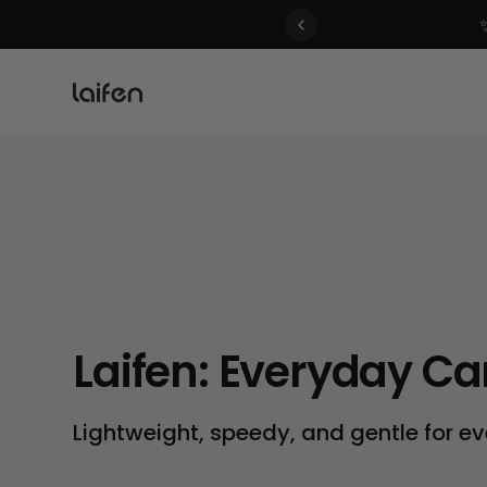
 gentle for everyone>>
New: Laifen P3 Elect
Defines Your Edge.