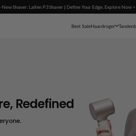
✨New Shaver: Laifen P3 Shaver | Define Your Edge. Explore Now >
Best Sale
Haardroger
Tandenb
ric Shaver