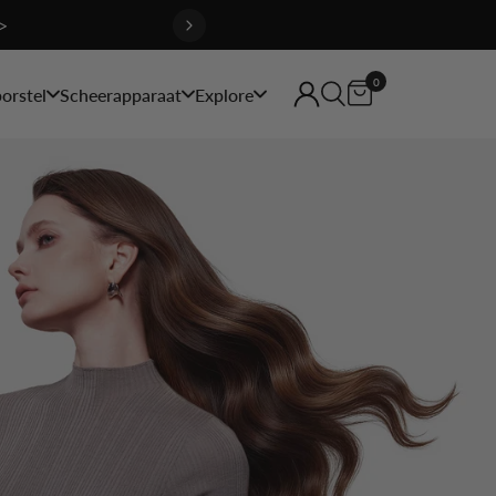
>
0
orstel
Scheerapparaat
Explore