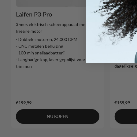
Laifen T
Laifen P3 Pro
1-Mes elek
3-mes elektrisch scheerapparaat met
lineaire mo
lineaire motor
- 12.000 C
- Dubbele motoren, 24.000 CPM
- CNC unib
- CNC metalen behuizing
- 120-min sn
- 100-min snellaadbatterij
- Perfect vo
- Langharige kop, laser gepolijst voor glad
dagelijkse 
trimmen
€199,99
€159,99
NU KOPEN