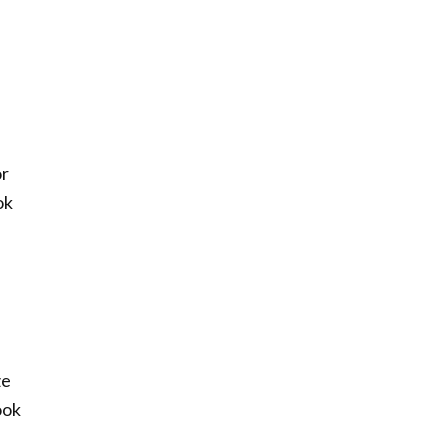
or
ok
ze
ook