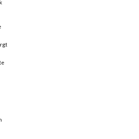
k
e
rgt
te
n