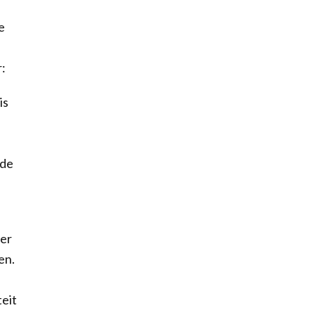
e
r:
is
 de
der
en.
e
teit