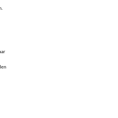
n.
aar
len