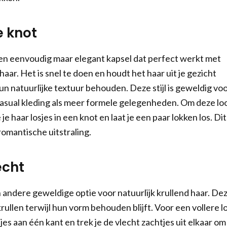
e knot
en eenvoudig maar elegant kapsel dat perfect werkt met
 haar. Het is snel te doen en houdt het haar uit je gezicht
hun natuurlijke textuur behouden. Deze stijl is geweldig vo
casual kleding als meer formele gelegenheden. Om deze lo
 je haar losjes in een knot en laat je een paar lokken los. Dit
romantische uitstraling.
echt
n andere geweldige optie voor natuurlijk krullend haar. De
krullen terwijl hun vorm behouden blijft. Voor een vollere l
osjes aan één kant en trek je de vlecht zachtjes uit elkaar om