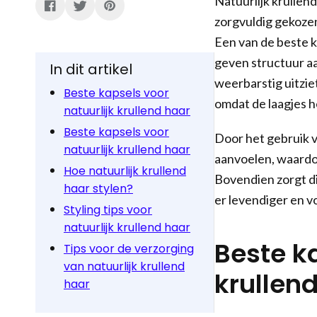
Natuurlijk krullend
zorgvuldig gekozen
Een van de beste k
geven structuur aa
In dit artikel
weerbarstig uitzie
Beste kapsels voor
omdat de laagjes h
natuurlijk krullend haar
Beste kapsels voor
Door het gebruik v
natuurlijk krullend haar
aanvoelen, waardoo
Hoe natuurlijk krullend
Bovendien zorgt d
haar stylen?
er levendiger en vo
Styling tips voor
natuurlijk krullend haar
Beste ka
Tips voor de verzorging
van natuurlijk krullend
krullen
haar