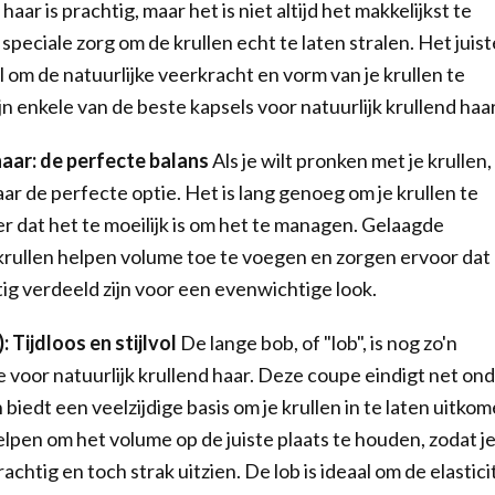
haar is prachtig, maar het is niet altijd het makkelijkst te
 speciale zorg om de krullen echt te laten stralen. Het juist
l om de natuurlijke veerkracht en vorm van je krullen te
jn enkele van de beste kapsels voor natuurlijk krullend haa
aar: de perfecte balans
Als je wilt pronken met je krullen, 
r de perfecte optie. Het is lang genoeg om je krullen te
er dat het te moeilijk is om het te managen. Gelaagde
rullen helpen volume toe te voegen en zorgen ervoor dat
tig verdeeld zijn voor een evenwichtige look.
 Tijdloos en stijlvol
De lange bob, of "lob", is nog zo'n
 voor natuurlijk krullend haar. Deze coupe eindigt net on
biedt een veelzijdige basis om je krullen in te laten uitkom
elpen om het volume op de juiste plaats te houden, zodat j
achtig en toch strak uitzien. De lob is ideaal om de elastici