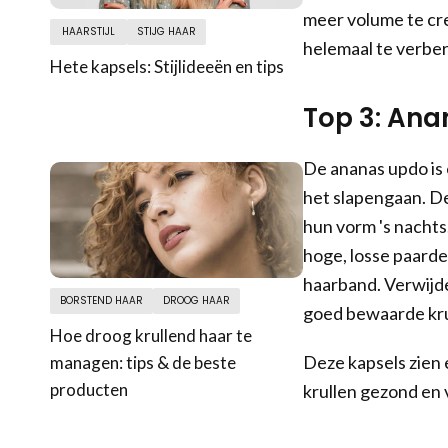
meer volume te cre
HAARSTIJL
STIJG HAAR
helemaal te verbe
Hete kapsels: Stijlideeën en tips
Top 3: An
De ananas updo is e
het slapengaan. De
hun vorm 's nachts
hoge, losse paarde
haarband. Verwijd
BORSTEND HAAR
DROOG HAAR
goed bewaarde kru
Hoe droog krullend haar te
Deze kapsels zien e
managen: tips & de beste
producten
krullen gezond en 