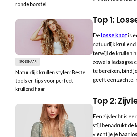
ronde borstel
Top 1: Loss
De
losse knot
is e
natuurlijk krullend
terwijl de krullen 
zowel alledaagse 
KROESHAAR
te bereiken, bind je
Natuurlijk krullen stylen: Beste
geeft een zachte, 
tools en tips voor perfect
krullend haar
Top 2: Zijvl
Een zijvlecht is ee
stijl benadrukt de 
vlecht je je haar l