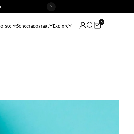
>
0
orstel
Scheerapparaat
Explore