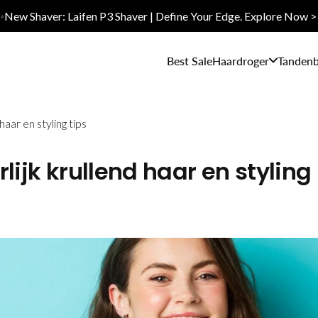
✨New Shaver: Laifen P3 Shaver | Define Your Edge. Explore Now >
Best Sale
Haardroger
Tandenb
haar en styling tips
lijk krullend haar en styling