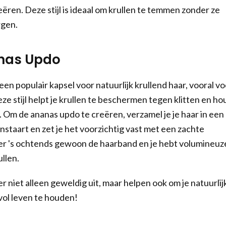
ëren. Deze stijl is ideaal om krullen te temmen zonder ze
rgen.
anas Updo
en populair kapsel voor natuurlijk krullend haar, vooral vo
ze stijl helpt je krullen te beschermen tegen klitten en ho
. Om de ananas updo te creëren, verzamel je je haar in een
nstaart en zet je het voorzichtig vast met een zachte
er 's ochtends gewoon de haarband en je hebt volumineuz
llen.
r niet alleen geweldig uit, maar helpen ook om je natuurlij
vol leven te houden!