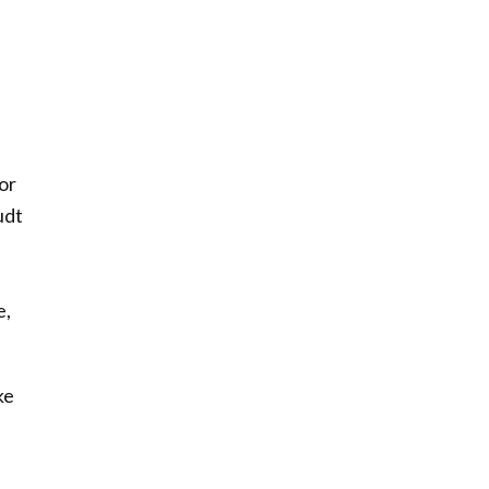
or
udt
e,
ke