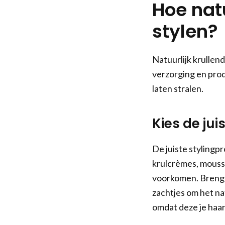
Hoe natu
stylen?
Natuurlijk krullend
verzorging en prod
laten stralen.
Kies de ju
De juiste stylingp
krulcrèmes, mousse 
voorkomen. Breng h
zachtjes om het na
omdat deze je haa