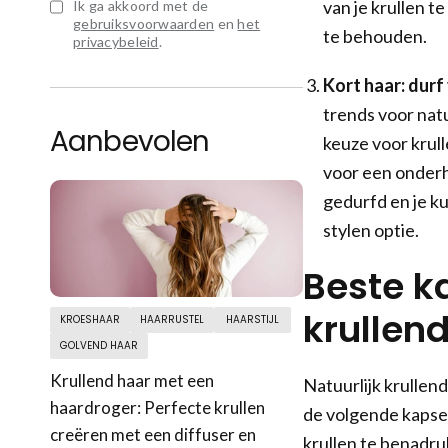
van je krullen t
Ik ga akkoord met de
gebruiksvoorwaarden
en
het
te behouden.
privacybeleid
.
Kort haar: durf
trends voor natu
Aanbevolen
keuze voor krul
voor een onderho
gedurfd en je ku
stylen optie.
Beste ka
krullen
KROESHAAR
HAARRUSTEL
HAARSTIJL
GOLVEND HAAR
Krullend haar met een
Natuurlijk krullen
haardroger: Perfecte krullen
de volgende kapsel
creëren met een diffuser en
krullen te benadru