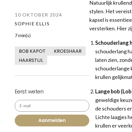
Natuurlijk krullend 
stylen. Het vereist
10 OKTOBER 2024
kapsel is essentiee
SOPHIE ELLIS
versterken. Hier zi
7 min(s)
Schouderlang h
BOB KAPOT
KROESHAAR
schouderlang haa
laten zien, zond
HAARSTIJL
schouderlange k
krullen gelijkma
Eerst weten
Lange bob (Lob):
geweldige keuze
E-mail
de schouders en 
Lichte laagjes h
Aanmelden
krullen er veerkr