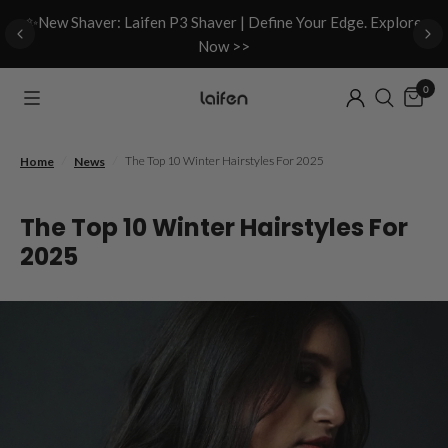
d
✨New Shaver: Laifen P3 Shaver | Define Your Edge. Explore
Now >>
0
/
/
The Top 10 Winter Hairstyles For 2025
Home
News
The Top 10 Winter Hairstyles For
2025