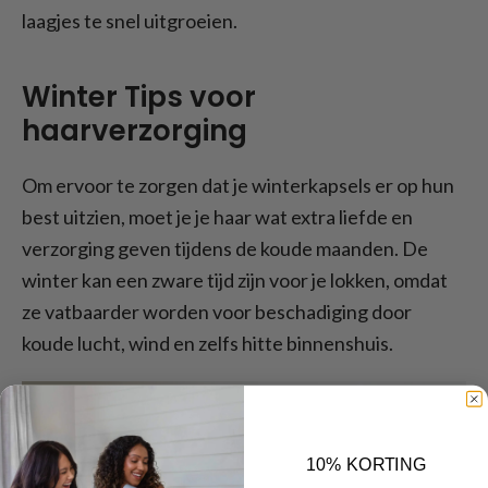
laagjes te snel uitgroeien.
Winter Tips voor
haarverzorging
Om ervoor te zorgen dat je winterkapsels er op hun
best uitzien, moet je je haar wat extra liefde en
verzorging geven tijdens de koude maanden. De
winter kan een zware tijd zijn voor je lokken, omdat
ze vatbaarder worden voor beschadiging door
koude lucht, wind en zelfs hitte binnenshuis.
10% KORTING