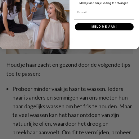
Meld je aan om je korting te ontvangen.
E-mail
MELD ME AAN!
Houd je haar zacht en gezond door de volgende tips
toe te passen:
Probeer minder vaak je haar te wassen. Ieders
haar is anders en sommigen van ons moeten hun
haar dagelijks wassen om het fris te houden. Maar
te veel wassen kan het haar ontdoen van zijn
natuurlijke oliën, waardoor het droog en
breekbaar aanvoelt. Om dit te vermijden, probeer