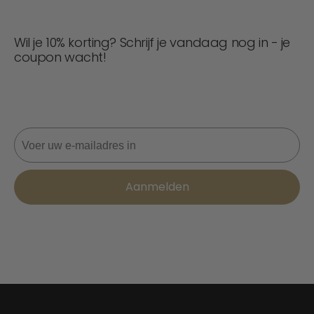
Wil je 10% korting? Schrijf je vandaag nog in - je
coupon wacht!
Mis nooit een deal! Word nu lid voor updates, stijltips en
10% korting op je volgende bestelling. 📩
E-mail
Aanmelden