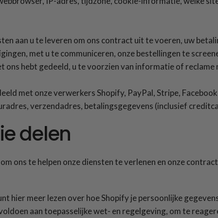
webbrowser, IP-adres, tijdzone, cookie-informatie, welke sit
en aan u te leveren om ons contract uit te voeren, uw beta
gingen, met u te communiceren, onze bestellingen te screenen
 ons hebt gedeeld, u te voorzien van informatie of reclame 
eeld met onze verwerkers Shopify, PayPal, Stripe, Facebook
radres, verzendadres, betalingsgegevens (inclusief credit
ie delen
m ons te helpen onze diensten te verlenen en onze contract
unt hier meer lezen over hoe Shopify je persoonlijke gegeven
voldoen aan toepasselijke wet- en regelgeving, om te reage