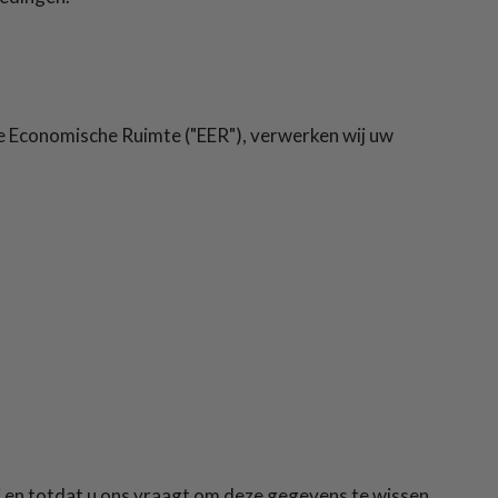
e Economische Ruimte ("EER"), verwerken wij uw
ij en totdat u ons vraagt om deze gegevens te wissen.