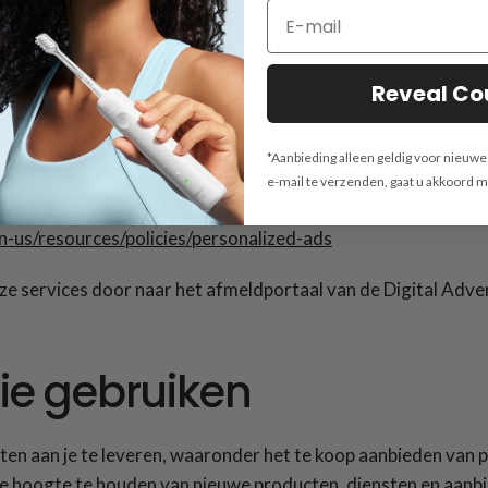
, kun je terecht op de educatieve pagina van het Network Adv
online-advertising/how-does-it-work.
Reveal C
*Aanbieding alleen geldig voor nieuw
s/?tab=ads
e-mail te verzenden, gaat u akkoord 
s/anonymous
n-us/resources/policies/personalized-ads
 services door naar het afmeldportaal van de Digital Advert
tie gebruiken
en aan je te leveren, waaronder het te koop aanbieden van 
 de hoogte te houden van nieuwe producten, diensten en aanb