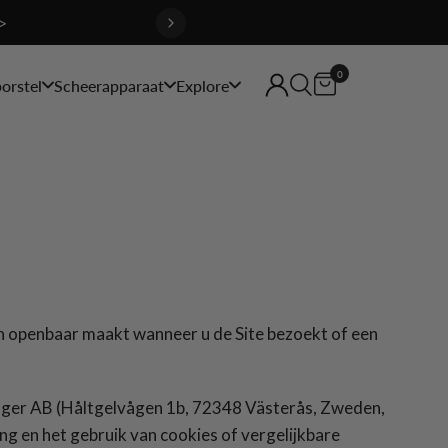
>
0
orstel
Scheerapparaat
Explore
 en openbaar maakt wanneer u de Site bezoekt of een
er AB (Håltgelvågen 1b, 72348 Västerås, Zweden,
 en het gebruik van cookies of vergelijkbare