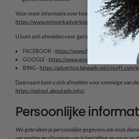
Voor meer informatie over hoe gerichte reclame werkt
https://www.networkadvertising.org/understanding-
U kunt zich afmelden voor gerichte reclame door:
FACEBOOK -
https://www.facebook.com/setting
GOOGLE -
https://www.google.com/settings/ad
BING -
https://advertise.bingads.microsoft.com/e
Daarnaast kunt u zich afmelden voor sommige van deze
https://optout.aboutads.info/.
Persoonlijke informa
We gebruiken je persoonlijke gegevens om onze dienst
verzenden en uitvoeren van je bestelling en om je op