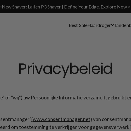
✨New Shaver: Laifen P3 Shaver | Define Your Edge. Explore Now >
Best Sale
Haardroger
Tandenb
Privacybeleid
ite" of "wij") uw Persoonlijke Informatie verzamelt, gebruikt
nsentmanager"
(www.consentmanager.net)
van consentmanag
eerd om toestemming te verkrijgen voor gegevensverwerking