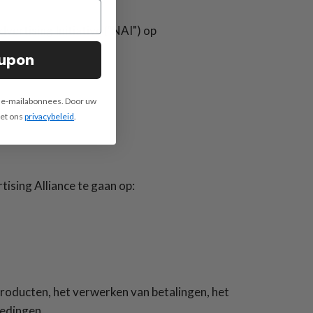
ertising Initiative ("NAI") op
oupon
e e-mailabonnees. Door uw
met ons
privacybeleid
.
ising Alliance te gaan op:
producten, het verwerken van betalingen, het
iedingen.