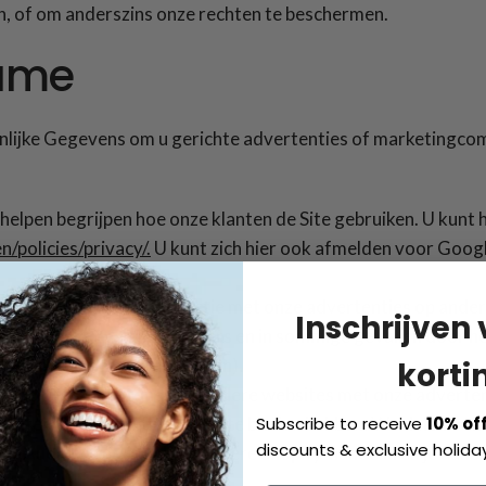
n, of om anderszins onze rechten te beschermen.
lame
nlijke Gegevens om u gerichte advertenties of marketingco
helpen begrijpen hoe onze klanten de Site gebruiken. U kunt 
/policies/privacy/.
U kunt zich hier ook afmelden voor Googl
, uw aankopen en uw interactie met onze advertenties op an
Inschrijven
s met onze reclamepartners en in sommige gevallen door het
atie, toestemming kunt geven).
korti
advertenties te tonen op andere websites met onze adverte
eïnteresseerd zijn in wat wij te bieden hebben. We delen ook 
Subscribe to receive
10% of
discounts & exclusive holiday
pify Audiences, waardoor andere Shopify-handelaren je aanb