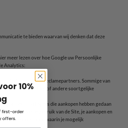
mmunicatie te bieden waarvan wij denken dat deze
hier meer lezen over hoe Google uw Persoonlijke
e Analytics:
dere websites met onze reclamepartners. Sommige van
 voor 10%
 gebruik van cookies of andere soortgelijke
ng
ntiepartners aan kopers die aankopen hebben gedaan
informatie over je gebruik van de Site, je aankopen en
f
first-order
 offers.
iedingen kunnen doen waarin je mogelijk