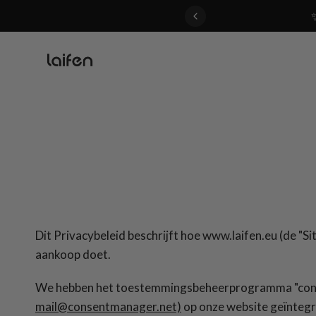
 gentle for everyone>>
Dit Privacybeleid beschrijft hoe www.laifen.eu (de "S
aankoop doet.
We hebben het toestemmingsbeheerprogramma "co
mail@consentmanager.net)
op onze website geïntegr