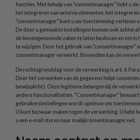
functies. Met behulp van "consentmanager" hebt u de
het integreren van externe elementen, het integreren
"consentmanager" kunt u uw toestemming verlenen of 
De door u gemaakte instellingen kunnen ook achteraf
de bovengenoemde zaken te laten beslissen en om in h
te wijzigen. Door het gebruik van "consentmanager" 
consentmanager verwerkt. Bovendien kan de verwerk
De rechtsgrondslag voor de verwerking is art. 6 Para. 1 S
Door het verwerken van de gegevens helpt consentmana
bewijsplicht). Onze legitieme belangen bij de verwerk
andere functionaliteiten. "Consentmanager" bewaart u
gebruikersinstellingen wordt opnieuw om toestemmi
U kunt bezwaar maken tegen de verwerking. U hebt he
u een e-mail sturen naar mail@consentmanager.net.