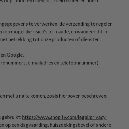
es of producten u bekijkt, zoektermen en hoe u
lingsgegevens te verwerken, de verzending te regelen
 op mogelijke risico's of fraude, en wanneer dit in
met betrekking tot onze producten of diensten.
 en Google.
cardnummers, e-mailadres en telefoonnummer).
en met u na te komen, zoals hierboven beschreven.
s gebruikt:
https://www.shopify.com/legal/privacy.
ren op een dagvaarding, huiszoekingsbevel of andere