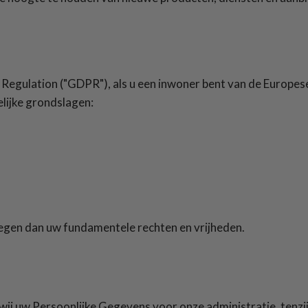
egulation ("GDPR"), als u een inwoner bent van de Europes
lijke grondslagen:
wegen dan uw fundamentele rechten en vrijheden.
 wij uw Persoonlijke Gegevens voor onze administratie, tenz