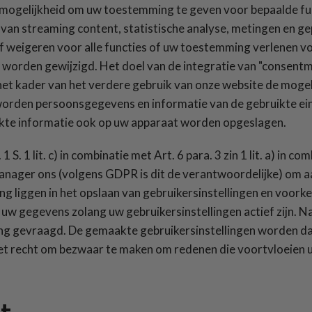
 mogelijkheid om uw toestemming te geven voor bepaalde fun
 van streaming content, statistische analyse, metingen en g
weigeren voor alle functies of uw toestemming verlenen voor
 worden gewijzigd. Het doel van de integratie van "consent
et kader van het verdere gebruik van onze website de mogel
worden persoonsgegevens en informatie van de gebruikte ein
te informatie ook op uw apparaat worden opgeslagen.
. 1 lit. c) in combinatie met Art. 6 para. 3 zin 1 lit. a) in comb
ger ons (volgens GDPR is dit de verantwoordelijke) om aan 
ing liggen in het opslaan van gebruikersinstellingen en voor
w gegevens zolang uw gebruikersinstellingen actief zijn. N
ng gevraagd. De gemaakte gebruikersinstellingen worden da
t recht om bezwaar te maken om redenen die voortvloeien ui