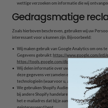
wettige verzoeken om informatie die wij ontvange
Gedragsmatige rec
Zoals hierboven beschreven, gebruiken wij uw Persoo
interessant voor u kunnen zijn. Bijvoorbeeld:
Wij maken gebruik van Google Analytics om ons te 
Gegevens gebruikt:
https://www.google.com/intl/en
https://tools.google.com/dlpage/gaoptout.
Wij delen informatie over uw gebruik van de Site
deze gegevens verzamelen en delen we rechtstreek
technologieën (waarvoor u, afhankelijk van uw loc
We gebruiken Shopify Audiences om ons te helpen 
bij andere Shopify handelaren en die mogelijk ook g
het e-mailadres dat bij je aankopen hoort met Sho
geïnteresseerd bent.