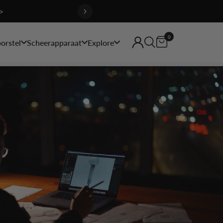
>
0
orstel
Scheerapparaat
Explore