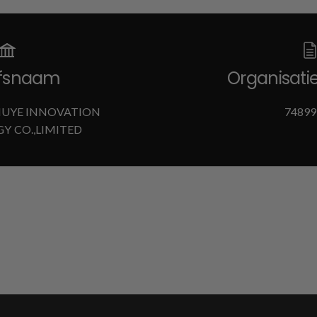
jfsnaam
Organisat
UYE INNOVATION
74899
Y CO.,LIMITED