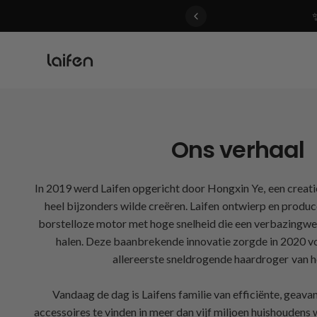
 gentle for everyone>>
Ons verhaal
In 2019 werd Laifen opgericht door Hongxin Ye, een creatiev
heel bijzonders wilde creëren. Laifen ontwierp en produ
borstelloze motor met hoge snelheid die een verbazing
halen. Deze baanbrekende innovatie zorgde in 2020 vo
allereerste sneldrogende haardroger van he
Vandaag de dag is Laifens familie van efficiënte, geav
accessoires te vinden in meer dan vijf miljoen huishoudens