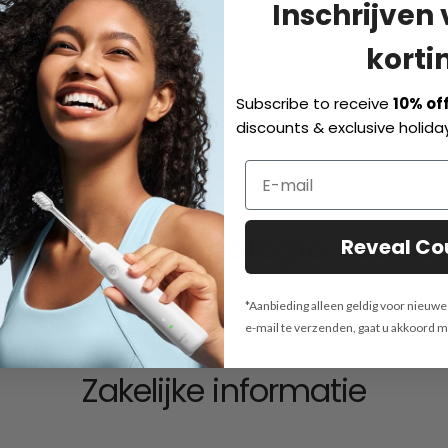
Inschrijven
korti
Subscribe to receive
10% of
discounts & exclusive holiday
ceerde technologie voor ie
Reveal C
*Aanbieding alleen geldig voor nieuw
e-mail te verzenden, gaat u akkoord 
Zakelijke informatie