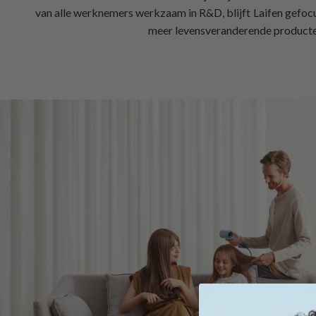
van alle werknemers werkzaam in R&D, blijft Laifen gefocu
meer levensveranderende producte