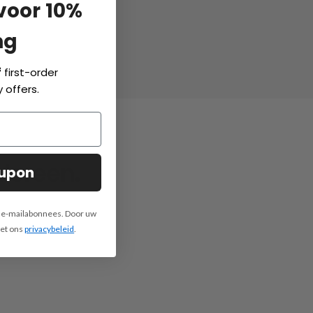
 voor 10%
ng
f
first-order
 offers.
dereen.
oupon
e e-mailabonnees. Door uw
met ons
privacybeleid
.