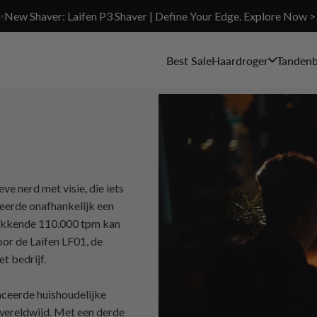
✨New Shaver: Laifen P3 Shaver | Define Your Edge. Explore Now >
Best Sale
Haardroger
Tandenb
e nerd met visie, die iets
ceerde onafhankelijk een
wekkende 110.000 tpm kan
or de Laifen LF01, de
t bedrijf.
anceerde huishoudelijke
 wereldwijd. Met een derde