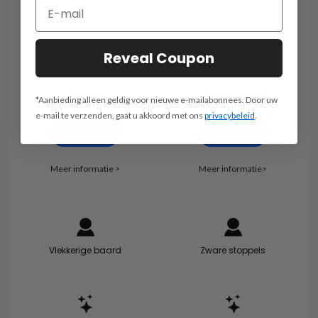
P3 Pro
T1 Pro
Reveal Coupon
Lineair scheerapparaat
Lineair scheerapparaat
Kop met 3 scheerbladen
Kop met 1 scheerblad
€ 199.99
Vanaf € 129,99
*Aanbieding alleen geldig voor nieuwe e-mailabonnees. Door uw
e-mail te verzenden, gaat u akkoord met ons
privacybeleid
.
kopen
kopen
Meer informatie >
Meer informatie>
Vlekkerige baard
Zware stoppels