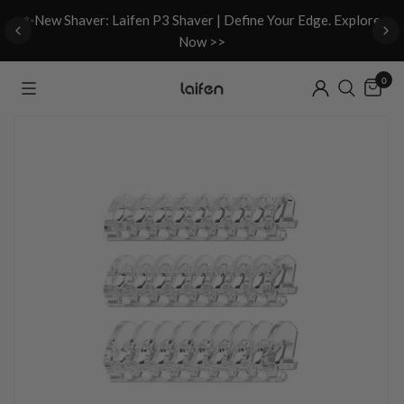
d
✨New Shaver: Laifen P3 Shaver | Define Your Edge. Explore
Now >>
0