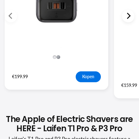
€199.99
Kopen
€159.99
The Apple of Electric Shavers are
HERE - Laifen T1 Pro & P3 Pro
Laifen's T1 Pro and P3 Pro electric shavers feature a