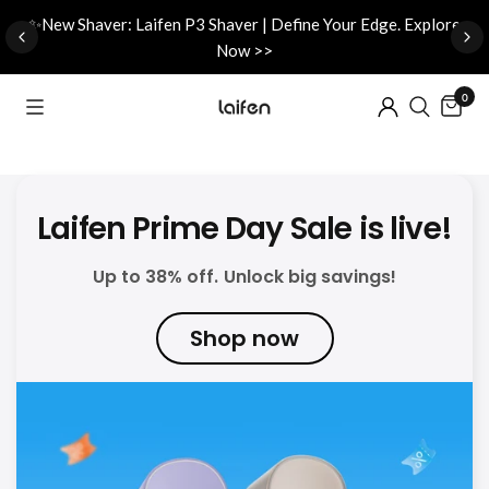
d
✨New Shaver: Laifen P3 Shaver | Define Your Edge. Explore
Now >>
0
Laifen Prime Day Sale is live!
Up to 38% off. Unlock big savings!
Shop now