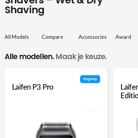
Shaving
All Models
Compare
Accessories
Award
Alle modellen.
Maak je keuze.
Flagship
Laifen P3 Pro
Laife
Editi