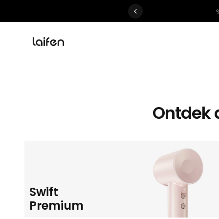
 gentle for everyone>>
Ontdek 
Swift
Premium