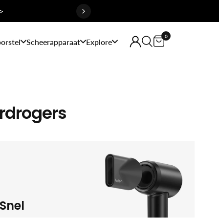
>
0
orstel
Scheerapparaat
Explore
rdrogers
Snel