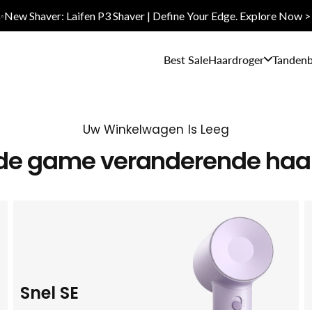
✨New Shaver: Laifen P3 Shaver | Define Your Edge. Explore Now >
Best Sale
Haardroger
Tandenb
Uw Winkelwagen Is Leeg
de game veranderende haa
Snel SE