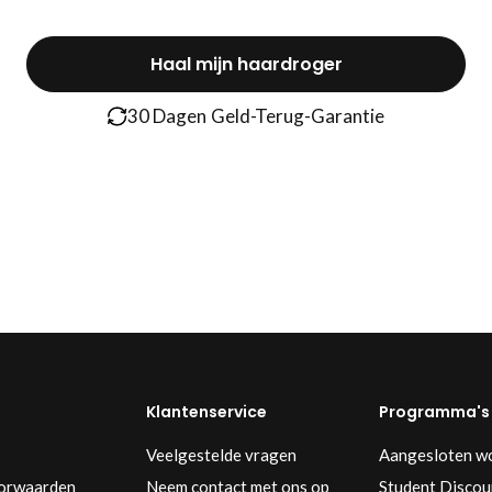
Haal mijn haardroger
30 Dagen Geld-Terug-Garantie
Klantenservice
Programma's
Veelgestelde vragen
Aangesloten w
orwaarden
Neem contact met ons op
Student Discou