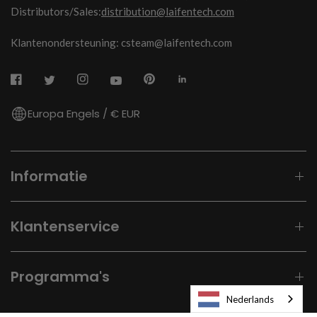
Distributors/Sales:
distribution@laifentech.com
Klantenondersteuning: csteam@laifentech.com
Europa Engels / € EUR
Informatie
Klantenservice
Programma's
Nederlands