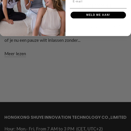
Hoe je haar aan de lucht drogen,
ongeacht de textuur
MELD ME AAN!
Een blowout is niet altijd de sleutel tot fantastisch haar. Soms
is het fijn om de natuurlijke textuur van je haar te laten glanzen,
of je nu een pauze wilt inlassen zonder...
Meer lezen
HONGKONG SHUYE INNOVATION TECHNOLOGY CO.,LIMITED
Hour: Mon.- Fri. From 7 AM to 3 PM
(CET, UTC+2)