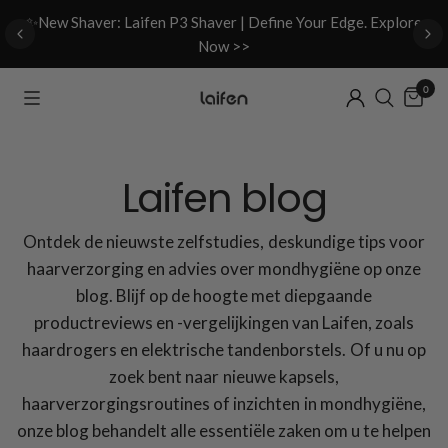
d
✨New Shaver: Laifen P3 Shaver | Define Your Edge. Explore
Now >>
0
Laifen blog
Ontdek de nieuwste zelfstudies, deskundige tips voor
haarverzorging en advies over mondhygiëne op onze
blog. Blijf op de hoogte met diepgaande
productreviews en -vergelijkingen van Laifen, zoals
haardrogers en elektrische tandenborstels. Of u nu op
zoek bent naar nieuwe kapsels,
haarverzorgingsroutines of inzichten in mondhygiëne,
onze blog behandelt alle essentiële zaken om u te helpen