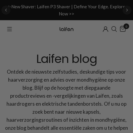
d
✨New Shaver: Laifen P3 Shaver | Define Your Edge. Explore
Now >>
0
Laifen blog
Ontdek de nieuwste zelfstudies, deskundige tips voor
haarverzorging en advies over mondhygiëne op onze
blog. Blijf op de hoogte met diepgaande
productreviews en -vergelijkingen van Laifen, zoals
haardrogers en elektrische tandenborstels. Of u nu op
zoek bent naar nieuwe kapsels,
haarverzorgingsroutines of inzichten in mondhygiëne,
onze blog behandelt alle essentiële zaken om u te helpen