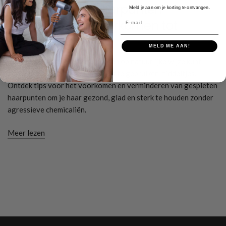
Hoe gespleten haarpunten
Meld je aan om je korting te ontvangen.
E-mail
herstellen: van voorkomen tot
herstellen
MELD ME AAN!
Leer hoe je gespleten haarpunten op natuurlijke wijze kunt
verhelpen met eenvoudige, thuis te gebruiken middeltjes.
Ontdek tips voor het voorkomen en verminderen van gespleten
haarpunten om je haar gezond, glad en sterk te houden zonder
agressieve chemicaliën.
Meer lezen