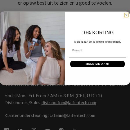
er op uw best uit te zien en u goed te voelen.
ALLE
10% KORTING
Meld je aan om je korting te ontvangen.
E-mail
MELD ME AAN!
HONGKONG SHUYE INNOVATION TECHNOLOGY CO.,LIMITED
Hour: Mon.- Fri. From 7 AM to 3 PM
(CET, UTC+2)
Distributors/Sales:
distribution@laifentech.com
Klantenondersteuning: csteam@laifentech.com