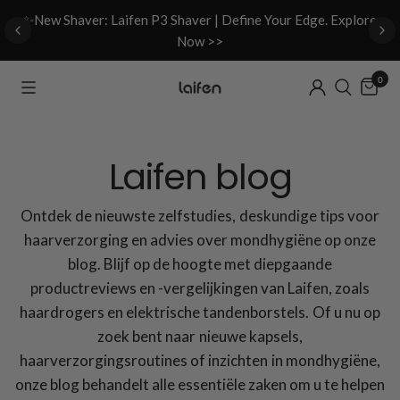
d
✨New Shaver: Laifen P3 Shaver | Define Your Edge. Explore
Now >>
0
Laifen blog
Ontdek de nieuwste zelfstudies, deskundige tips voor
haarverzorging en advies over mondhygiëne op onze
blog. Blijf op de hoogte met diepgaande
productreviews en -vergelijkingen van Laifen, zoals
haardrogers en elektrische tandenborstels. Of u nu op
zoek bent naar nieuwe kapsels,
haarverzorgingsroutines of inzichten in mondhygiëne,
onze blog behandelt alle essentiële zaken om u te helpen