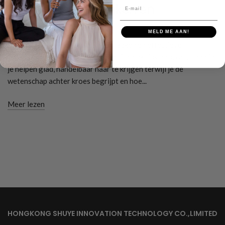
Wat is kroes? Oorzaken en
E-mail
oplossingen
MELD ME AAN!
Leer meer over kroeshaar, de oorzaken en effectieve
oplossingen om het te bestrijden. Ontdek tips en producten die
je helpen glad, handelbaar haar te krijgen terwijl je de
wetenschap achter kroes begrijpt en hoe...
Meer lezen
HONGKONG SHUYE INNOVATION TECHNOLOGY CO.,LIMITED