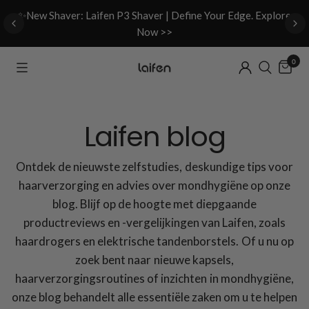
d
✨New Shaver: Laifen P3 Shaver | Define Your Edge. Explore
Now >>
0
Laifen blog
Ontdek de nieuwste zelfstudies, deskundige tips voor
haarverzorging en advies over mondhygiëne op onze
blog. Blijf op de hoogte met diepgaande
productreviews en -vergelijkingen van Laifen, zoals
haardrogers en elektrische tandenborstels. Of u nu op
zoek bent naar nieuwe kapsels,
haarverzorgingsroutines of inzichten in mondhygiëne,
onze blog behandelt alle essentiële zaken om u te helpen