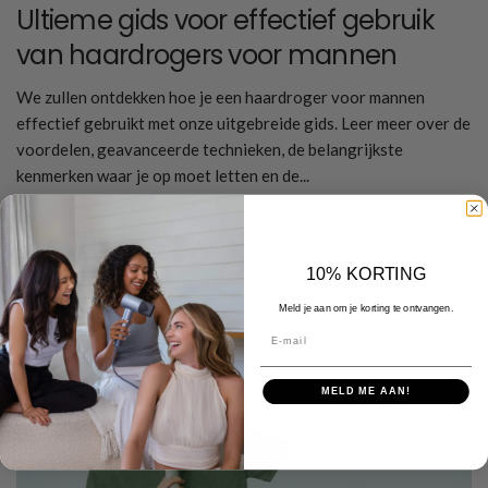
Ultieme gids voor effectief gebruik
van haardrogers voor mannen
We zullen ontdekken hoe je een haardroger voor mannen
effectief gebruikt met onze uitgebreide gids. Leer meer over de
voordelen, geavanceerde technieken, de belangrijkste
kenmerken waar je op moet letten en de...
Meer lezen
10% KORTING
Meld je aan om je korting te ontvangen.
E-mail
MELD ME AAN!