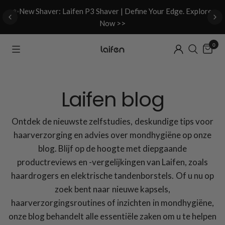
d
✨New Shaver: Laifen P3 Shaver | Define Your Edge. Explore
Now >>
0
Laifen blog
Ontdek de nieuwste zelfstudies, deskundige tips voor
haarverzorging en advies over mondhygiëne op onze
blog. Blijf op de hoogte met diepgaande
productreviews en -vergelijkingen van Laifen, zoals
haardrogers en elektrische tandenborstels. Of u nu op
zoek bent naar nieuwe kapsels,
haarverzorgingsroutines of inzichten in mondhygiëne,
onze blog behandelt alle essentiële zaken om u te helpen