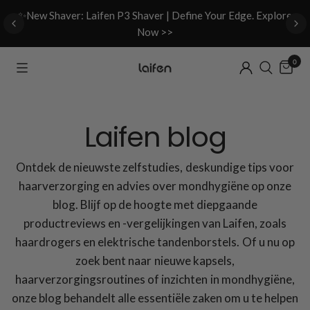
d
✨New Shaver: Laifen P3 Shaver | Define Your Edge. Explore
Now >>
0
Laifen blog
Ontdek de nieuwste zelfstudies, deskundige tips voor
haarverzorging en advies over mondhygiëne op onze
blog. Blijf op de hoogte met diepgaande
productreviews en -vergelijkingen van Laifen, zoals
haardrogers en elektrische tandenborstels. Of u nu op
zoek bent naar nieuwe kapsels,
haarverzorgingsroutines of inzichten in mondhygiëne,
onze blog behandelt alle essentiële zaken om u te helpen