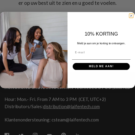
er op uw best uit te zien en u goed te voelen.
ALLE
10% KORTING
Meld je aan om je korting te ontvangen.
E-mail
MELD ME AAN!
HONGKONG SHUYE INNOVATION TECHNOLOGY CO.,LIMITED
Hour: Mon.- Fri. From 7 AM to 3 PM
(CET, UTC+2)
Distributors/Sales:
distribution@laifentech.com
Klantenondersteuning: csteam@laifentech.com