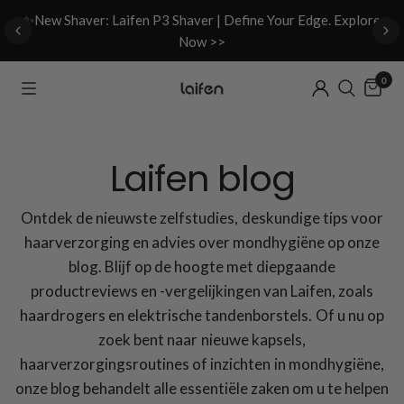
d
✨New Shaver: Laifen P3 Shaver | Define Your Edge. Explore
Now >>
0
Laifen blog
Ontdek de nieuwste zelfstudies, deskundige tips voor
haarverzorging en advies over mondhygiëne op onze
blog. Blijf op de hoogte met diepgaande
productreviews en -vergelijkingen van Laifen, zoals
haardrogers en elektrische tandenborstels. Of u nu op
zoek bent naar nieuwe kapsels,
haarverzorgingsroutines of inzichten in mondhygiëne,
onze blog behandelt alle essentiële zaken om u te helpen