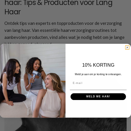
haar: Tips & Producten voor Lang
Haar
Ontdek tips van experts en topproducten voor de verzorging
van lang haar. Van essentiële haarverzorgingsroutines tot
aanbevolen producten, vind alles wat je nodig hebt om je lange
lokken gezond, glanzend,...
Meer lezen
10% KORTING
Meld je aan om je korting te ontvangen.
E-mail
MELD ME AAN!