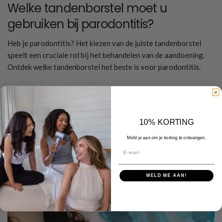
Welke tandenborstel moet u
gebruiken bij parodontitis?
Heb je parodontitis? Het kiezen van de juiste tandenborstel
speelt een cruciale rol bij het behandelen van de aandoening.
Ontdek welke tandenborstel het beste is voor parodontitis.
Meer lezen
10% KORTING
Meld je aan om je korting te ontvangen.
E-mail
MELD ME AAN!