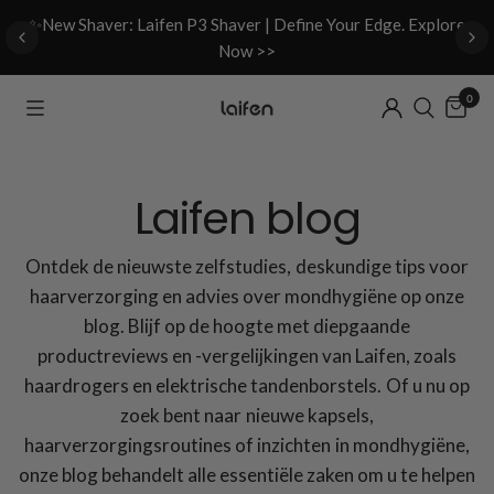
d
✨New Shaver: Laifen P3 Shaver | Define Your Edge. Explore
Now >>
0
Laifen blog
Ontdek de nieuwste zelfstudies, deskundige tips voor
haarverzorging en advies over mondhygiëne op onze
blog. Blijf op de hoogte met diepgaande
productreviews en -vergelijkingen van Laifen, zoals
haardrogers en elektrische tandenborstels. Of u nu op
zoek bent naar nieuwe kapsels,
haarverzorgingsroutines of inzichten in mondhygiëne,
onze blog behandelt alle essentiële zaken om u te helpen