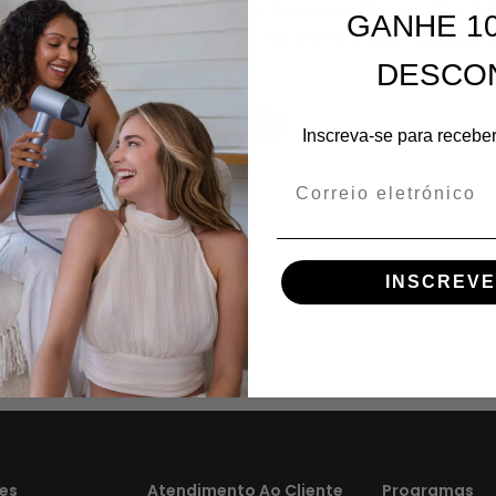
o ou informações sobre saúde oral, o nosso blogue cobre to
GANHE 1
ectos essenciais para a ajudar a ter a melhor aparência possí
DESCO
TODOS
Inscreva-se para recebe
Correio eletrónico
INSCREVE
es
Atendimento Ao Cliente
Programas