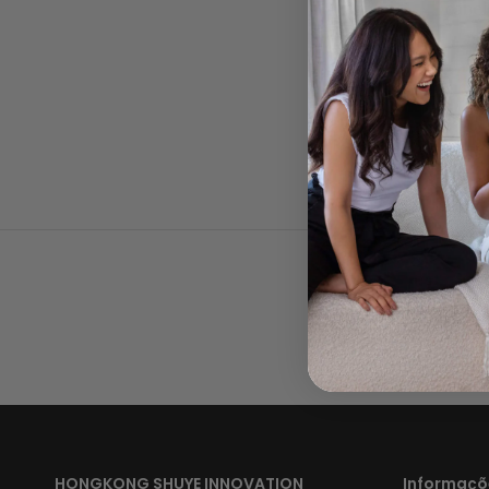
cabel
asp
HONGKONG SHUYE INNOVATION
Informaçõ