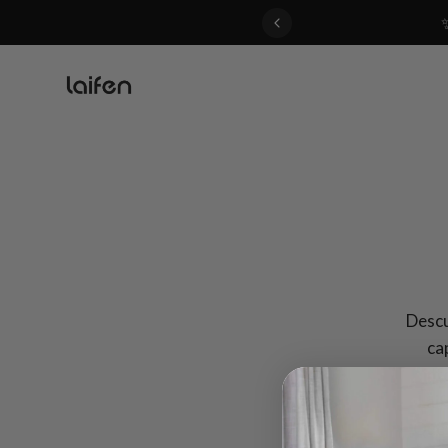
 gentle for everyone>>
Descu
ca
inf
Laif
Quer