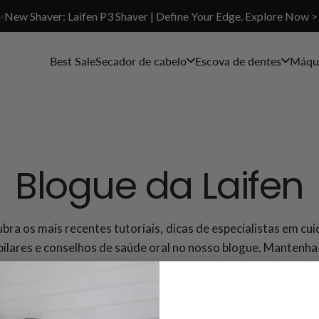
✨New Shaver: Laifen P3 Shaver | Define Your Edge. Explore Now >
Best Sale
Secador de cabelo
Escova de dentes
Máqui
Blogue da Laifen
bra os mais recentes tutoriais, dicas de especialistas em cu
pilares e conselhos de saúde oral no nosso blogue. Mantenha
ormado com análises e comparações aprofundadas de prod
en, incluindo secadores de cabelo e escovas de dentes eléctr
 esteja à procura de novos penteados, rotinas de cuidados 