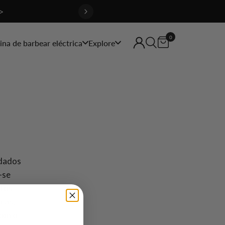
>
0
na de barbear eléctrica
Explore
idados
-se
utos
icas.
com o