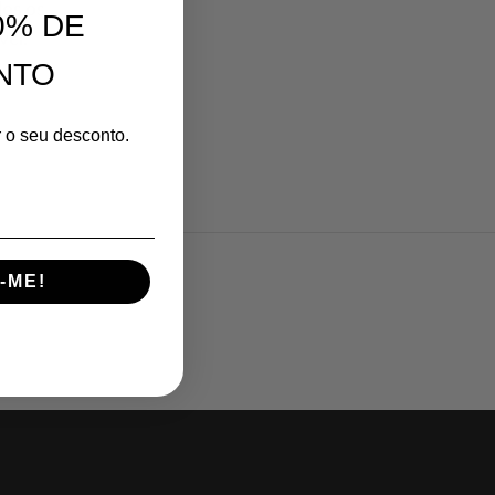
dos os
0% DE
vel.
NTO
r o seu desconto.
-ME!