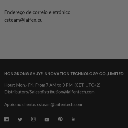
Endereço de correio eletrónico
csteam@laifen.eu
HONGKONG SHUYE INNOVATION TECHNOLOGY CO.,LIMITED
Hour: Mon.- Fri. From 7 AM to 3 PM
(CET, UTC+2)
Distributors/Sales:
distribution@laifentech.com
Apoio ao cliente: csteam@laifentech.com