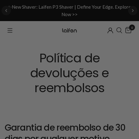
d
✨New Shaver: Laifen P3 Shaver | Define Your Edge. Explore
Now >>
0
Política de
devoluções e
reembolsos
Garantia de reembolso de 30
dias por qualquer motivo