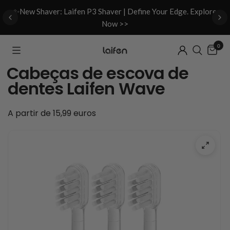
d
✨New Shaver: Laifen P3 Shaver | Define Your Edge. Explore
Now >>
0
Cabeças de escova de
dentes Laifen Wave
A partir de 15,99 euros