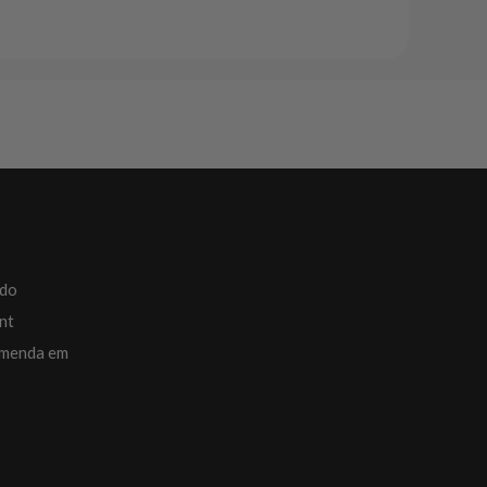
ado
nt
omenda em