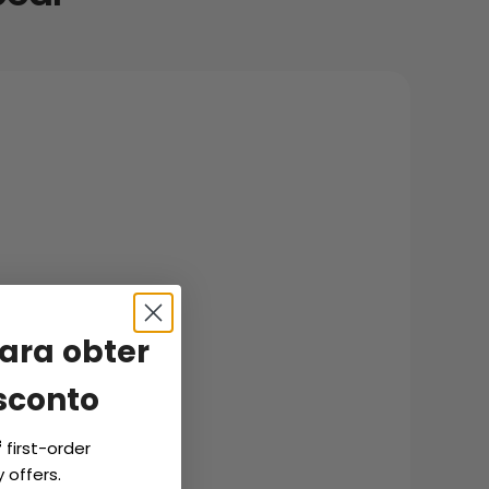
ara obter
sconto
f
first-order
 offers.