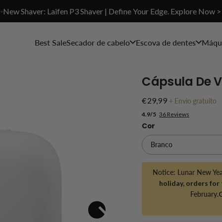
✨New Shaver: Laifen P3 Shaver | Define Your Edge. Explore Now >
Best Sale
Secador de cabelo
Escova de dentes
Máqui
Cápsula De V
€29,99
+
Envio gratuito
4.9/5
36 Reviews
Cor
Notice: Lunar New Ye
holiday, orders for
February
.