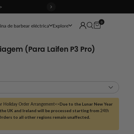
>
0
na de barbear eléctrica
Explore
iagem (para Laifen P3 Pro)
ar Holiday Order Arrangement<>
Due to the Lunar New Year
 the UK and Ireland will be processed starting from
24th
Orders to all other regions remain unaffected.