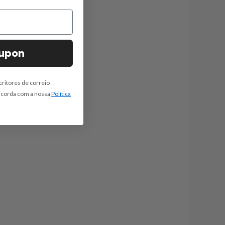
oupon
r
critores de correio
oncorda com a nossa
Política
99