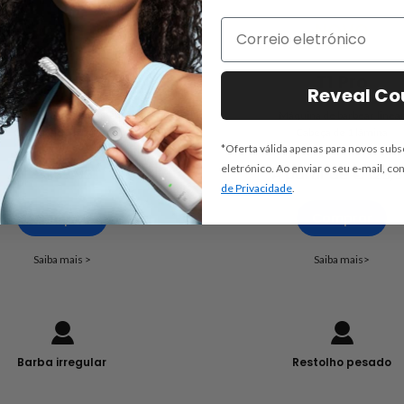
NOVO
NOVO
P3 Pro
T1 Pro
Reveal C
Máquina de barbear linear
Máquina de barbear linea
Cabeça de 3 lâminas
Cabeça de 1 lâmina
*Oferta válida apenas para novos subs
eletrónico. Ao enviar o seu e-mail, c
€ 199.99
A partir de € 129,
de Privacidade
.
Comprar
Comprar
Saiba mais >
Saiba mais>
Barba irregular
Restolho pesado