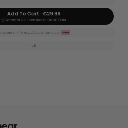
Add To Cart · €29.99
Garantia De Reembolso De 30 Dias
u pague em 4 prestações sem juros com
bear