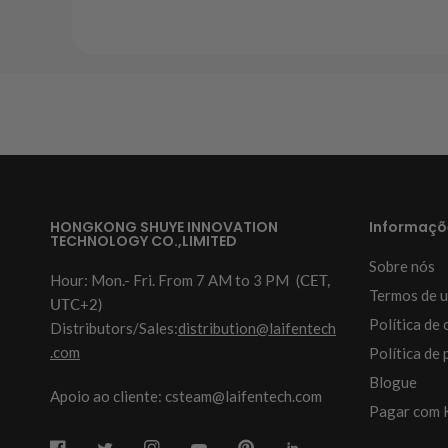
HONGKONG SHUYE INNOVATION
Informaçõ
TECHNOLOGY CO.,LIMITED
Sobre nós
Hour: Mon.- Fri. From 7 AM to 3 PM
(CET,
Termos de u
UTC+2)
Política de 
Distributors/Sales:
distribution@laifentech
.com
Política de 
Blogue
Apoio ao cliente: csteam@laifentech.com
Pagar com 