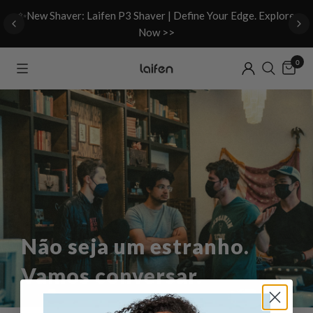
d
✨New Shaver: Laifen P3 Shaver | Define Your Edge. Explore
Now >>
0
Não seja um estranho.
Vamos conversar.